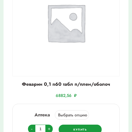
Феварин 0,1 n60 табл п/плен/оболоч
6882,56
₽
Аптека
Количество
-
+
КУПИТЬ