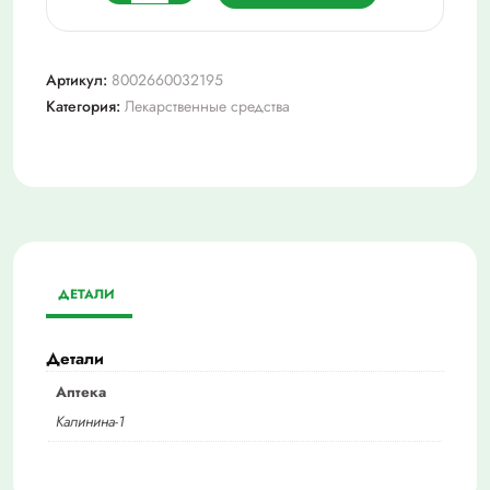
товара
Феварин
0,1
Артикул:
8002660032195
n60
Категория:
Лекарственные средства
табл
п/
плен/
оболоч
ДЕТАЛИ
Детали
Аптека
Калинина-1