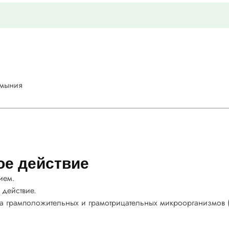
умыния
ое действие
ием.
 действие.
а грамположительных и грамотрицательных микроорганизмов (St