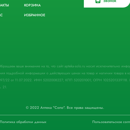
ЗВОНОК
ТАКТЫ
КОРЗИНА
АС
ИЗБРАННОЕ
. Обращаем ваше внимание на то, что сайт apteka-solo.ru носит исключительно ин
ния подробной информации о действующих ценах на товар и наличии товара в кон
097/22 от 11.07.2022. ИНН 5202008227; КПП 520201001; ОГРН 1025201339118. 
. 21.
© 2022 Аптека "Соло". Все права защищены.
Политика обработки данных
Пользовательское сог