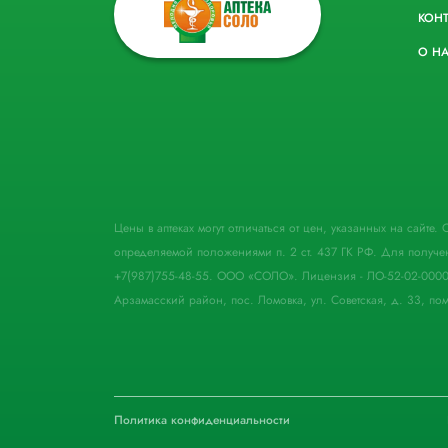
КОН
О Н
Цены в аптеках могут отличаться от цен, указанных на сайте
определяемой положениями п. 2 ст. 437 ГК РФ. Для получе
+7(987)755-48-55. ООО «СОЛО». Лицензия - ЛО-52-02-000
Арзамасский район, пос. Ломовка, ул. Советская, д. 33, пом
Политика конфиденциальности