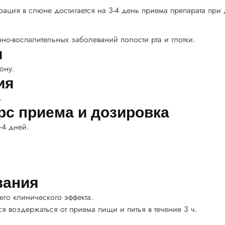
ация в слюне достигается на 3-4 день приема препарата при д
о-воспалительных заболеваний полости рта и глотки.
я
ону.
ия
.
рс приема и дозировка
-4 дней.
зания
го клинического эффекта.
 воздержаться от приема пищи и питья в течение 3 ч.