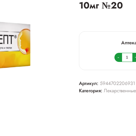
10мг №20
Аптек
Колич
-
товара
Фаринг
тбл
Артикул:
5944702206931
д/
Категория:
Лекарственные
расса
10мг
№20