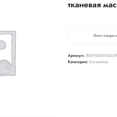
тканевая мас
Этого товара 
Артикул:
8809568934039
Категория:
Косметика