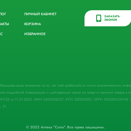
ЛОГ
ЛИЧНЫЙ КАБИНЕТ
ЗАКАЗАТЬ
ЗВОНОК
ТАКТЫ
КОРЗИНА
АС
ИЗБРАННОЕ
. Обращаем ваше внимание на то, что сайт apteka-solo.ru носит исключительно ин
ния подробной информации о действующих ценах на товар и наличии товара в кон
097/22 от 11.07.2022. ИНН 5202008227; КПП 520201001; ОГРН 1025201339118. 
. 21.
© 2022 Аптека "Соло". Все права защищены.