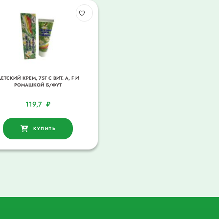
ЕТСКИЙ КРЕМ, 75Г С ВИТ. А, F И
РОМАШКОЙ Б/ФУТ
119,7
₽
КУПИТЬ