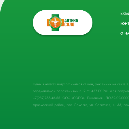
КАТА
КОН
О Н
Цены в аптеках могут отличаться от цен, указанных на сайте
определяемой положениями п. 2 ст. 437 ГК РФ. Для получе
+7(987)755-48-55. ООО «СОЛО». Лицензия - ЛО-52-02-000
Арзамасский район, пос. Ломовка, ул. Советская, д. 33, пом