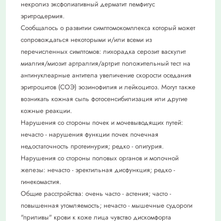
некролиз эксфолиативный дерматит пемфигус
эритродермия.
Сообщалось о развитии симптомокомплекса который может
сопровождаться некоторыми и/или всеми из
перечисленных симптомов: лихорадка серозит васкулит
миалгия/миозит артралгия/артрит положительный тест на
антинуклеарные антитела увеличение скорости оседания
эритроцитов (СОЭ) эозинофилия и лейкоцитоз. Могут также
возникать кожная сыпь фотосенсибилизация или другие
кожные реакции.
Нарушения со стороны почек и мочевыводящих путей:
нечасто - нарушения функции почек почечная
недостаточность протеинурия; редко - олигурия.
Нарушения со стороны половых органов и молочной
железы: нечасто - эректильная дисфункция; редко -
гинекомастия.
Общие расстройства: очень часто - астения; часто -
повышенная утомляемость; нечасто - мышечные судороги
"приливы" крови к коже лица чувство дискомфорта