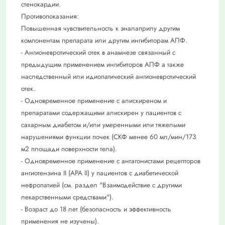
стенокардии.
Противопоказания:
Повышенная чувствительность к эналаприлу другим
компонентам препарата или другим ингибиторам АПФ.
- Ангионевротический отек в анамнезе связанный с
предыдущим применением ингибиторов АПФ а также
наследственный или идиопатический ангионевротический
отек.
- Одновременное применение с алискиреном и
препаратами содержащими алискирен у пациентов с
сахарным диабетом и/или умеренными или тяжелыми
нарушениями функции почек (СКФ менее 60 мл/мин/173
м2 площади поверхности тела).
- Одновременное применение с антагонистами рецепторов
ангиотензина II (АРА II) у пациентов с диабетической
нефропатией (см. раздел "Взаимодействие с другими
лекарственными средствами").
- Возраст до 18 лет (безопасность и эффективность
применения не изучены).