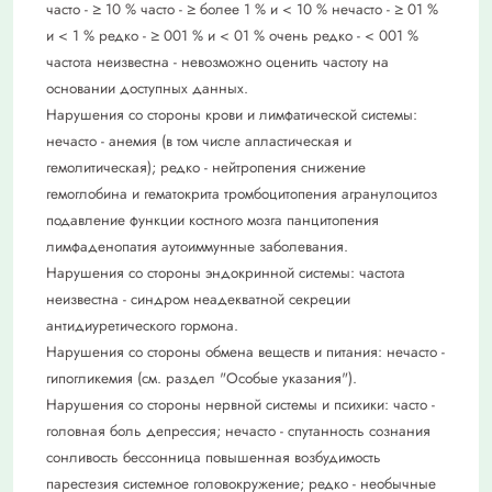
часто - ≥ 10 % часто - ≥ более 1 % и < 10 % нечасто - ≥ 01 %
и < 1 % редко - ≥ 001 % и < 01 % очень редко - < 001 %
частота неизвестна - невозможно оценить частоту на
основании доступных данных.
Нарушения со стороны крови и лимфатической системы:
нечасто - анемия (в том числе апластическая и
гемолитическая); редко - нейтропения снижение
гемоглобина и гематокрита тромбоцитопения агранулоцитоз
подавление функции костного мозга панцитопения
лимфаденопатия аутоиммунные заболевания.
Нарушения со стороны эндокринной системы: частота
неизвестна - синдром неадекватной секреции
антидиуретического гормона.
Нарушения со стороны обмена веществ и питания: нечасто -
гипогликемия (см. раздел "Особые указания").
Нарушения со стороны нервной системы и психики: часто -
головная боль депрессия; нечасто - спутанность сознания
сонливость бессонница повышенная возбудимость
парестезия системное головокружение; редко - необычные