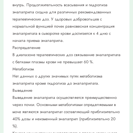
внутрь. Продолжительность всасывания и гидролиза
эналаприла сходна для различных рекомендованных
терапевтических доз. У здоровых добровольцев с
нормальной функцией почек равновесная концентрация
эналаприлата в сыворотке крови достигается к 4 дню с
начала приема эналаприла.
Распределение
В диапазоне терапевтических доз связывание эналаприлата
с белками плазмы крови не превышает 60 %.
Метаболизм
Нет данных о других значимых путях метаболизма
эналаприла кроме гидролиза до эналаприлата.
Выведение
Выведение эналаприла осуществляется преимущественно
через почки. Основными метаболитами определяемыми в
моче являются эналаприлат составляющий приблизительно
40% дозы и неизменный эналаприл (приблизительно 20
%).