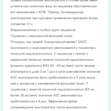
Кривая концентрации эналаприлата в плазме крови имеет
длительную конечную фазу по- видимому обусловленную
его связыванием с АПФ. Период полувыведения
эналаприлата при курсовом применении препарата внутрь
составляет 11 ч.
Фармакокинетика у особых групп пациентов
Пациенты с нарушенной функцией почек
Площадь под кривой "концентрация-время" (AUC)
эналаприла и эналаприлата увеличивается у пациентов с
почечной недостаточностью. У пациентов с легкой и
умеренной степенью тяжести почечной недостаточности
(клиренс креатинина (КК) 40 - 60 мл/мин) после приема
эналаприла в дозе 5 мг 1 раз в сутки равновесное значение
AUC эналаприлата было приблизительно в 2 раза выше
чем у пациентов с неизмененной функцией почек. У
пациентов с тяжелой почечной недостаточностью (КК не
более 30 мл/мин) значение AUC увеличивалось
приблизительно в 8 раз. Эффективное время
полувыведения эналаприлата после многократного