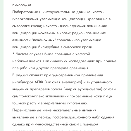
лихорадка.
Лабораторные и инструментальные данные: часто -
гиперкалиемия увеличение концентрации креатинина в
сыворотке крови; нечасто - гипонатриемия повышение
концентрации мочевины в крови; редко - повышение
активности "печёночных" трансаминаз увеличение
концентрации билирубина в сыворотке крови.
* Частота случаев была сравнима с частотой
наблюдавшейся в клинических исследованиях при приеме
плацебо или другого препарата сравнения.
В редких случаях при одновременном применении
ингибиторов АПФ (включая эналаприл) и внутривенного
введения препаратов золота (натрия ауротиомалат) описан
симптомокомплекс включающий покраснение кожи лица
тошноту рвоту и артериальную гипотензию.
Перечисленные ниже нежелательные явления
выявленные в период пострегистрационного наблюдения
однако причинно-следственной связи с приемом