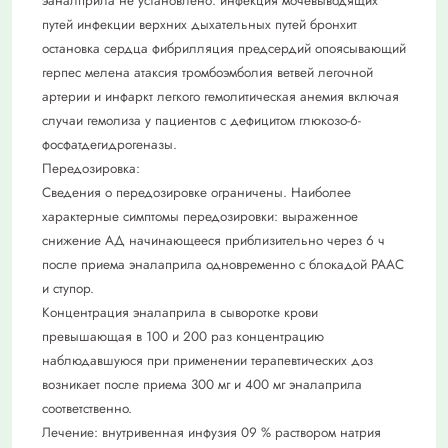
эаналприла не установлено: инфекция мочевыводящих
путей инфекции верхних дыхательных путей бронхит
остановка сердца фибрилляция предсердий опоясывающий
герпес мелена атаксия тромбоэмболия ветвей легочной
артерии и инфаркт легкого гемолитическая анемия включая
случаи гемолиза у пациентов с дефицитом глюкозо-6-
фосфатдегидрогеназы.
Передозировка:
Сведения о передозировке ограничены. Наиболее
характерные симптомы передозировки: выраженное
снижение АД начинающееся приблизительно через 6 ч
после приема эналаприла одновременно с блокадой РААС
и ступор.
Концентрация эналаприла в сыворотке крови
превышающая в 100 и 200 раз концентрацию
наблюдавшуюся при применении терапевтических доз
возникает после приема 300 мг и 400 мг эналаприла
соответственно.
Лечение: внутривенная инфузия 09 % раствором натрия