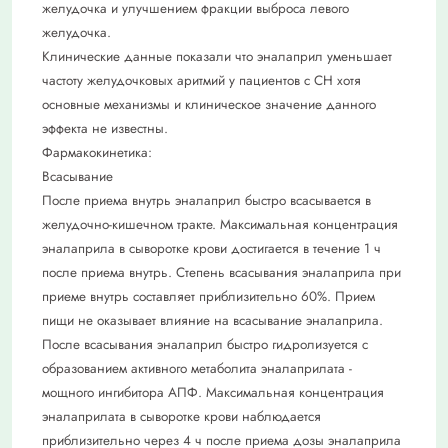
желудочка и улучшением фракции выброса левого
желудочка.
Клинические данные показали что эналаприл уменьшает
частоту желудочковых аритмий у пациентов с СН хотя
основные механизмы и клиническое значение данного
эффекта не известны.
Фармакокинетика:
Всасывание
После приема внутрь эналаприл быстро всасывается в
желудочно-кишечном тракте. Максимальная концентрация
эналаприла в сыворотке крови достигается в течение 1 ч
после приема внутрь. Степень всасывания эналаприла при
приеме внутрь составляет приблизительно 60%. Прием
пищи не оказывает влияние на всасывание эналаприла.
После всасывания эналаприл быстро гидролизуется с
образованием активного метаболита эналаприлата -
мощного ингибитора АПФ. Максимальная концентрация
эналаприлата в сыворотке крови наблюдается
приблизительно через 4 ч после приема дозы эналаприла