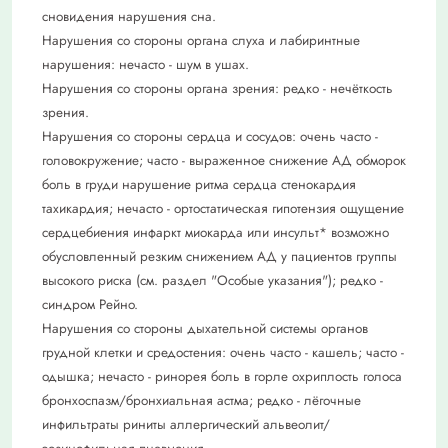
сновидения нарушения сна.
Нарушения со стороны органа слуха и лабиринтные
нарушения: нечасто - шум в ушах.
Нарушения со стороны органа зрения: редко - нечёткость
зрения.
Нарушения со стороны сердца и сосудов: очень часто -
головокружение; часто - выраженное снижение АД обморок
боль в груди нарушение ритма сердца стенокардия
тахикардия; нечасто - ортостатическая гипотензия ощущение
сердцебиения инфаркт миокарда или инсульт* возможно
обусловленный резким снижением АД у пациентов группы
высокого риска (см. раздел "Особые указания"); редко -
синдром Рейно.
Нарушения со стороны дыхательной системы органов
грудной клетки и средостения: очень часто - кашель; часто -
одышка; нечасто - ринорея боль в горле охриплость голоса
бронхоспазм/бронхиальная астма; редко - лёгочные
инфильтраты риниты аллергический альвеолит/