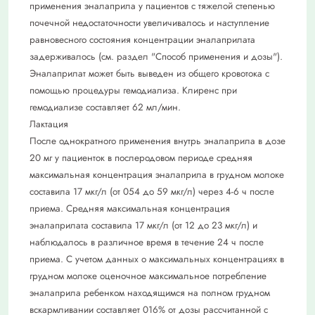
применения эналаприла у пациентов с тяжелой степенью
почечной недостаточности увеличивалось и наступление
равновесного состояния концентрации эналаприлата
задерживалось (см. раздел "Способ применения и дозы").
Эналаприлат может быть выведен из общего кровотока с
помощью процедуры гемодиализа. Клиренс при
гемодиализе составляет 62 мл/мин.
Лактация
После однократного применения внутрь эналаприла в дозе
20 мг у пациенток в послеродовом периоде средняя
максимальная концентрация эналаприла в грудном молоке
составила 17 мкг/л (от 054 до 59 мкг/л) через 4-6 ч после
приема. Средняя максимальная концентрация
эналаприлата составила 17 мкг/л (от 12 до 23 мкг/л) и
наблюдалось в различное время в течение 24 ч после
приема. С учетом данных о максимальных концентрациях в
грудном молоке оценочное максимальное потребление
эналаприла ребенком находящимся на полном грудном
вскармливании составляет 016% от дозы рассчитанной с