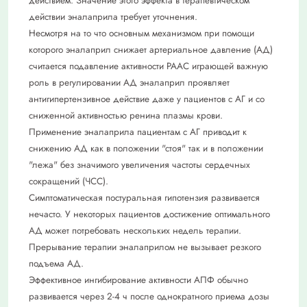
действием. Значение этого эффекта в терапевтическом
действии эналаприла требует уточнения.
Несмотря на то что основным механизмом при помощи
которого эналаприл снижает артериальное давление (АД)
считается подавление активности РААС играющей важную
роль в регулировании АД эналаприл проявляет
антигипертензивное действие даже у пациентов с АГ и со
сниженной активностью ренина плазмы крови.
Применение эналаприла пациентам с АГ приводит к
снижению АД как в положении "стоя" так и в положении
"лежа" без значимого увеличения частоты сердечных
сокращений (ЧСС).
Симптоматическая постуральная гипотензия развивается
нечасто. У некоторых пациентов достижение оптимального
АД может потребовать нескольких недель терапии.
Прерывание терапии эналаприлом не вызывает резкого
подъема АД.
Эффективное ингибирование активности АПФ обычно
развивается через 2-4 ч после однократного приема дозы