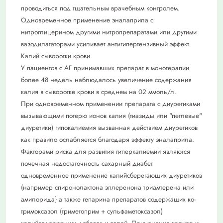
проводиться под тщательным врачебным контролем.
Одновременное применение эналаприла с
нитроглицерином другими нитропрепаратами или другими
вазодилататорами усиливает антигипертензивный эффект.
Калий сыворотки крови
У пациентов с АГ принимавших препарат в монотерапии
более 48 недель наблюдалось увеличение содержания
калия в сыворотке крови в среднем на 02 ммоль/л.
При одновременном применении препарата с диуретиками
вызывающими потерю ионов калия (тиазиды или "петлевые"
диуретики) гипокалиемия вызванная действием диуретиков
как правило ослабляется благодаря эффекту эналаприла.
Факторами риска для развития гиперкалиемии являются
почечная недостаточность сахарный диабет
одновременное применение калийсберегающих диуретиков
(например спиронолактона эплеренона триамтерена или
амилорида} а также гепарина препаратов содержащих ко-
тримоксазол (триметоприм + сульфаметоксазол)