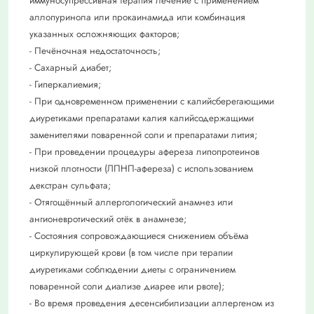
иммуносупрессивная терапия лечение с применением
аллопуринола или прокаинамида или комбинация
указанных осложняющих факторов;
- Печёночная недостаточность;
- Сахарный диабет;
- Гиперкалиемия;
- При одновременном применении с калийсберегающими
диуретиками препаратами калия калийсодержащими
заменителями поваренной соли и препаратами лития;
- При проведении процедуры афереза липопротеинов
низкой плотности (ЛПНП-афереза) с использованием
декстран сульфата;
- Отягощённый аллергологический анамнез или
ангионевротический отёк в анамнезе;
- Состояния сопровождающиеся снижением объёма
циркулирующей крови (в том числе при терапии
диуретиками соблюдении диеты с ограничением
поваренной соли диализе диарее или рвоте);
- Во время проведения десенсибилизации аллергеном из