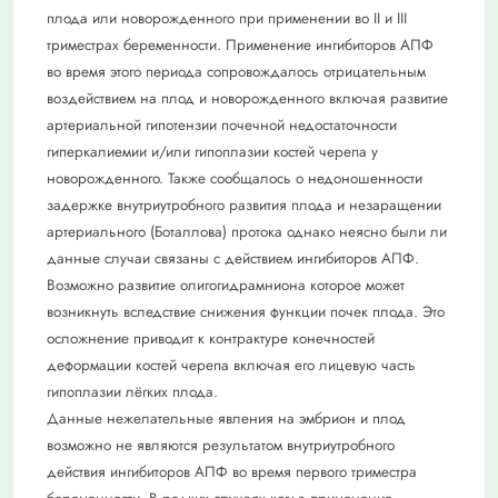
плода или новорожденного при применении во II и III
триместрах беременности. Применение ингибиторов АПФ
во время этого периода сопровождалось отрицательным
воздействием на плод и новорожденного включая развитие
артериальной гипотензии почечной недостаточности
гиперкалиемии и/или гипоплазии костей черепа у
новорожденного. Также сообщалось о недоношенности
задержке внутриутробного развития плода и незаращении
артериального (Боталлова) протока однако неясно были ли
данные случаи связаны с действием ингибиторов АПФ.
Возможно развитие олигогидрамниона которое может
возникнуть вследствие снижения функции почек плода. Это
осложнение приводит к контрактуре конечностей
деформации костей черепа включая его лицевую часть
гипоплазии лёгких плода.
Данные нежелательные явления на эмбрион и плод
возможно не являются результатом внутриутробного
действия ингибиторов АПФ во время первого триместра