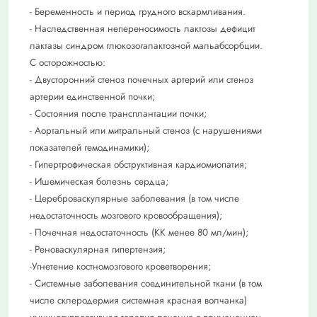
- Беременность и период грудного вскармливания.
- Наследственная непереносимость лактозы дефицит
лактазы синдром глюкозогалактозной мальабсорбции.
С осторожностью:
- Двусторонний стеноз почечных артерий или стеноз
артерии единственной почки;
- Состояния после трансплантации почки;
- Аортальный или митральный стеноз (с нарушениями
показателей гемодинамики);
- Гипертрофическая обструктивная кардиомиопатия;
- Ишемическая болезнь сердца;
- Цереброваскулярные заболевания (в том числе
недостаточность мозгового кровообращения);
- Почечная недостаточность (КК менее 80 мл/мин);
- Реноваскулярная гипертензия;
-Угнетение костномозгового кроветворения;
- Системные заболевания соединительной ткани (в том
числе склеродермия системная красная волчанка)