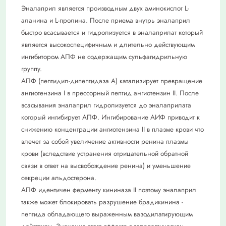
Эналаприл является производным двух аминокислот L-
аланина и L-пролина. После приема внутрь эналаприл
быстро всасывается и гидролизуется в эналаприлат который
является высокоспецифичным и длительно действующим
ингибитором АПФ не содержащим сульфагидрильную
группу.
АПФ (пептидил-дипептидаза А) катализирует превращение
ангиотензина I в прессорный пептид ангиотензин II. После
всасывания эналаприл гидролизуется до эналаприлата
который ингибирует АПФ. Ингибирование АИФ приводит к
снижению концентрации ангиотензина II в плазме крови что
влечет за собой увеличение активности ренина плазмы
крови (вследствие устранения отрицательной обратной
связи в ответ на высвобождение ренина) и уменьшение
секреции альдостерона.
АПФ идентичен ферменту кининаза II поэтому эналаприл
также может блокировать разрушение брадикинина -
пептида обладающего выраженным вазодилатирующим