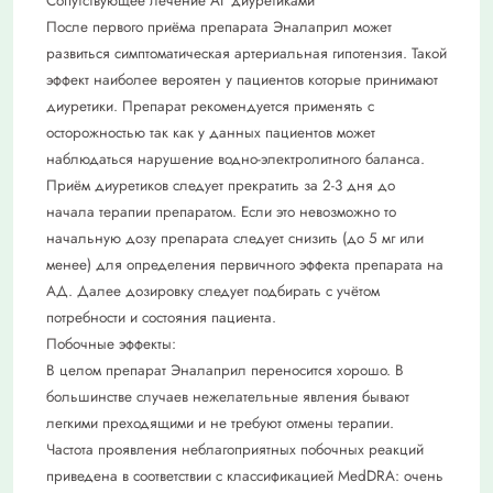
Сопутствующее лечение АГ диуретиками
После первого приёма препарата Эналаприл может
развиться симптоматическая артериальная гипотензия. Такой
эффект наиболее вероятен у пациентов которые принимают
диуретики. Препарат рекомендуется применять с
осторожностью так как у данных пациентов может
наблюдаться нарушение водно-электролитного баланса.
Приём диуретиков следует прекратить за 2-3 дня до
начала терапии препаратом. Если это невозможно то
начальную дозу препарата следует снизить (до 5 мг или
менее) для определения первичного эффекта препарата на
АД. Далее дозировку следует подбирать с учётом
потребности и состояния пациента.
Побочные эффекты:
В целом препарат Эналаприл переносится хорошо. В
большинстве случаев нежелательные явления бывают
легкими преходящими и не требуют отмены терапии.
Частота проявления неблагоприятных побочных реакций
приведена в соответствии с классификацией MedDRA: очень