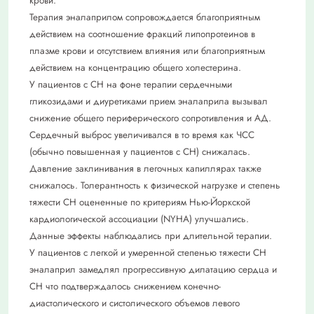
крови.
Терапия эналаприлом сопровождается благоприятным
действием на соотношение фракций липопротеинов в
плазме крови и отсутствием влияния или благоприятным
действием на концентрацию общего холестерина.
У пациентов с СН на фоне терапии сердечными
гликозидами и диуретиками прием эналаприла вызывал
снижение общего периферического сопротивления и АД.
Сердечный выброс увеличивался в то время как ЧСС
(обычно повышенная у пациентов с СН) снижалась.
Давление заклинивания в легочных капиллярах также
снижалось. Толерантность к физической нагрузке и степень
тяжести СН оцененные по критериям Нью-Йоркской
кардиологической ассоциации (NYHA) улучшались.
Данные эффекты наблюдались при длительной терапии.
У пациентов с легкой и умеренной степенью тяжести СН
эналаприл замедлял прогрессивную дилатацию сердца и
СН что подтверждалось снижением конечно-
диастолического и систолического объемов левого