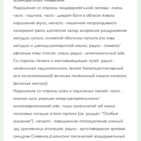
эозинофильная пневмония.
Нарушения со стороны пищеварительной системы: очень
часто - тошнота; часто - диарея боли в области живота
нарушение вкуса; нечасто - кишечная непроходимость
панкреатит рвота диспепсия запор анорексия раздражение
желудка сухость слизистой оболочки полости рта язва
желудка и двенадцатиперстной кишки; редко - стоматит/
афтозные язвы глоссит; очень редко - интестинальный отёк.
Со стороны печени и желчевыводящих путей: редко -
печёночная недостаточность гепатит (гепатоцеллюлярный
или холестатический) включая печёночный некроз холестаз
(включая желтуху).
Нарушения со стороны кожи и подкожных тканей: часто -
кожная сыпь реакции гиперчувствительности/
ангионевротический отёк: лица конечностей губ языка
голосовых складок и/или гортани (см. раздел "Особые
указания"); нечасто - повышенное потоотделение кожный
зуд крапивница алопеция; редко - мультиформная эритема
синдром Стивенса-Джонсона токсический эпидермальный