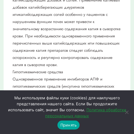
калийсодержащих добавок и солей. Применение калиевых
добавок калийсберегающих диуретиков
иликалийсодержащих солей особенно у пациентов с
нарушением функции почек может привести к
значительному возрастанию содержания калия в сыворотке
крови. При необходимости одновременного применения
перечисленных выше калийсодержащих или повышающих
содержание калия препаратов следует соблюдать
осторожность и регулярно контролировать содержание
калия в сыворотке крови.
Гипогликемические средства
Одновременное применение ингибиторов АПФ и
гипогликемических средств (инсулина гипогликемических
средств для приема внутрь) может усилить
Мы используем файлы куки (cookies) для наилучшего
гипогликемический эффект последних с риском развития
представления нашего сайта. Если Вы продолжите
гипогликемии. Данный феномен как правило наиболее
использовать сайт, значит Вы согласны.
Политика обработки
часто наблюдается в течение первых недель
персональных данных
0
0
комбинированной терапии а также у пациентов с
Принять
Меню
Каталог
Избранное
Корзина
нарушением функции почек. У пациентов с сахарным