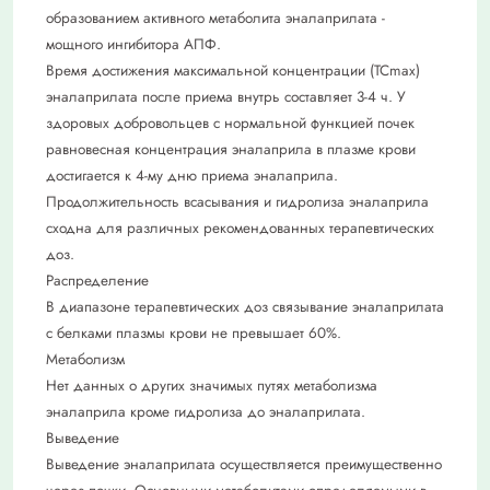
образованием активного метаболита эналаприлата -
мощного ингибитора АПФ.
Время достижения максимальной концентрации (ТСmax)
эналаприлата после приема внутрь составляет 3-4 ч. У
здоровых добровольцев с нормальной функцией почек
равновесная концентрация эналаприла в плазме крови
достигается к 4-му дню приема эналаприла.
Продолжительность всасывания и гидролиза эналаприла
сходна для различных рекомендованных терапевтических
доз.
Распределение
В диапазоне терапевтических доз связывание эналаприлата
с белками плазмы крови не превышает 60%.
Метаболизм
Нет данных о других значимых путях метаболизма
эналаприла кроме гидролиза до эналаприлата.
Выведение
Выведение эналаприлата осуществляется преимущественно