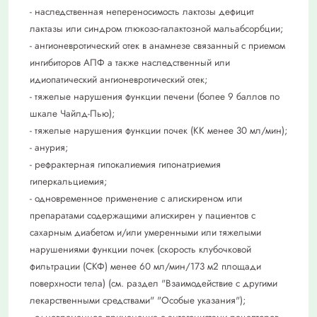
- наследственная непереносимость лактозы дефицит
лактазы или синдром глюкозо-галактозной мальабсорбции;
- ангионевротический отек в анамнезе связанный с приемом
ингибиторов АПФ а также наследственный или
идиопатический ангионевротический отек;
- тяжелые нарушения функции печени (более 9 баллов по
шкале Чайлд-Пью);
- тяжелые нарушения функции почек (КК менее 30 мл/мин);
- анурия;
- рефрактерная гипокалиемия гипонатриемия
гиперкальциемия;
- одновременное применение с алискиреном или
препаратами содержащими алискирен у пациентов с
сахарным диабетом и/или умеренными или тяжелыми
нарушениями функции почек (скорость клубочковой
фильтрации (СКФ) менее 60 мл/мин/173 м2 площади
поверхности тела) (см. раздел "Взаимодействие с другими
лекарственными средствами" "Особые указания");