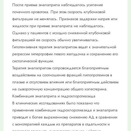
После приема эналаприла наблюдалось усиление
почечного кровотока. При этом скорость клубочковой
фильтрации не менялась. Признаков задержки натрия или
жидкости при приеме эналаприла не наблюдалось.
Однако у пациентов с исходно сниженной клубочковой
фильтрацией ее скорость обычно увеличивалась.
Гипотензивная терапия эналаприлом ведет к значительной
регрессии гипертрофии левого желудочка и сохранению его
систолической функции.
Терапия эналаприлом сопровождается благоприятным
воздействием на соотношение фракций липопротеинов в
плазме и отсутствием влияния или благоприятным действием
на сывороточную концентрацию общего холестерина.
Комбинация эналаприла и гидрохлоротиазида
В клинических исследованиях было показано что
применение комбинации гидрохлоротиазида и эналаприла
приводит к более выраженному снижению АД в сравнении
с монотерапией каждым из препаратов в отдельности и