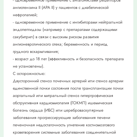
- одновременное применение с антагонистами рецепторов
ангиотензина II (АРА II) у пациентов с диабетической
нефропатией;
- одновременное применение с ингибиторами нейтральной
эндопептидазы (например с препаратами содержащими
сакубитрил) в связи с высоким риском развития
ангионевротического отека; беременность и период
грудного вскармливания;
- возраст до 18 лет (эффективность и безопасность препарата
не установлены).
С осторожностью:
Двусторонний стеноз почечных артерий или стеноз артерии
единственной почки состояния после трансплантации почки
аортальный или митральный стеноз гипертрофическая
обструктивная кардиомиопатия (ГОКМП) ишемическая
болезнь сердца (ИБС) или цереброваскулярные
заболевания прогрессирующие заболевания печени
печеночная недостаточность угнетение костномозгового
кроветворения системные заболевания соединительной