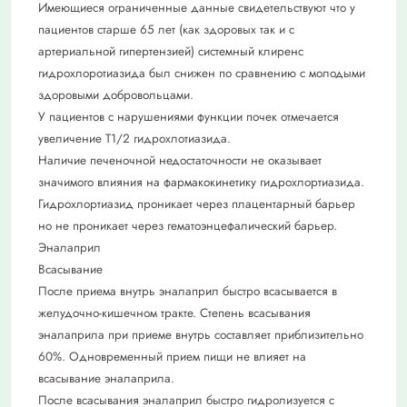
Имеющиеся ограниченные данные свидетельствуют что у
пациентов старше 65 лет (как здоровых так и с
артериальной гипертензией) системный клиренс
гидрохлоротиазида был снижен по сравнению с молодыми
здоровыми добровольцами.
У пациентов с нарушениями функции почек отмечается
увеличение Т1/2 гидрохлотиазида.
Наличие печеночной недостаточности не оказывает
значимого влияния на фармакокинетику гидрохлортиазида.
Гидрохлортиазид проникает через плацентарный барьер
но не проникает через гематоэнцефалический барьер.
Эналаприл
Всасывание
После приема внутрь эналаприл быстро всасывается в
желудочно-кишечном тракте. Степень всасывания
эналаприла при приеме внутрь составляет приблизительно
60%. Одновременный прием пищи не влияет на
всасывание эналаприла.
После всасывания эналаприл быстро гидролизуется с