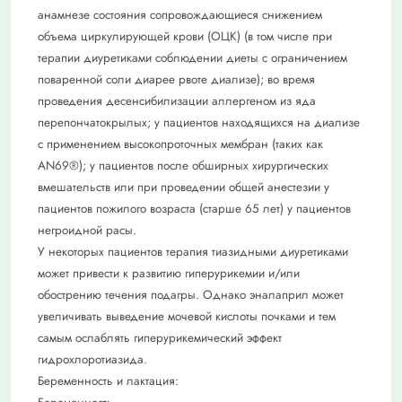
анамнезе состояния сопровождающиеся снижением
объема циркулирующей крови (ОЦК) (в том числе при
терапии диуретиками соблюдении диеты с ограничением
поваренной соли диарее рвоте диализе); во время
проведения десенсибилизации аллергеном из яда
пepeпончатокрылых; у пациентов находящихся на диализе
с применением высокопроточных мембран (таких как
AN69®); у пациентов после обширных хирургических
вмешательств или при проведении общей анестезии у
пациентов пожилого возраста (старше 65 лет) у пациентов
негроидной расы.
У некоторых пациентов терапия тиазидными диуретиками
может привести к развитию гиперурикемии и/или
обострению течения подагры. Однако эналаприл может
увеличивать выведение мочевой кислоты почками и тем
самым ослаблять гиперурикемический эффект
гидрохлоротиазида.
Беременность и лактация: