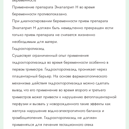
Беременность
Применение препарата Эналаприл Н во время
беременности противопоказано.
При диагностировании беременности прием препарата
Эналаприл Н должен быть немедленно прекращен если
только прием препарата не считается жизненно
необходимым для матери.
Гидрохлоротиазид
Существует ограниченный опыт применения
гидрохлоротиазида во время беременности особенно в
первом триместре. Гидрохлоротиазид проникает через
плацентарный барьер. На основе фармакологического
механизма действия гидрохлоротиазида можно сделать
вывод что его применение во время второго и третьего
триместров может привести к нарушению фетоплацентарной
перфузии и вызвать у новорожденного такие эффекты как
желтуха нарушение водно-электролитного баланса и
тромбоцитопения. Гидрохлоротиазид не должен
применяться для лечения гестационного отека