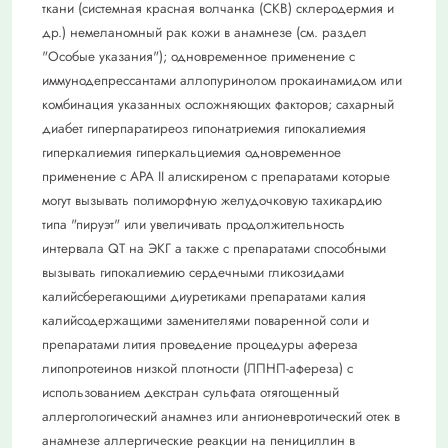
ткани (системная красная волчанка (СКВ) склеродермия и
др.) немеланомный рак кожи в анамнезе (см. раздел
"Особые указания"); одновременное применение с
иммунодепрессантами аллопуринолом прокаинамидом или
комбинация указанных осложняющих факторов; сахарный
диабет гиперпаратиреоз гипонатриемия гипокалиемия
гиперкалиемия гиперкальциемия одновременное
применение с АРА II алискиреном с препаратами которые
могут вызывать полиморфную желудочковую тахикардию
типа "пируэт" или увеличивать продолжительность
интервала QT на ЭКГ а также с препаратами способными
вызывать гипокалиемию сердечными гликозидами
калийсберегающими диуретиками препаратами калия
калийсодержащими заменителями поваренной соли и
препаратами лития проведение процедуры афереза
липопротеинов низкой плотности (ЛПНП-афереза) с
использованием декстран сульфата отягощенный
аллергологический анамнез или ангионевротический отек в
анамнезе аллергические реакции на пенициллин в