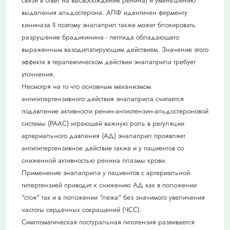
связи в ответ на высвобождение ренина) и уменьшению
выделения альдостерона. АПФ идентичен ферменту
кининаза II поэтому эналаприл также может блокировать
разрушение брадикинина - пептида обладающего
выраженным вазодилатирующим действием. Значение этого
эффекта в терапевтическом действии эналаприла требует
уточнения.
Несмотря на то что основным механизмом
антигипертензивного действия эналаприла считается
подавление активности ренин-ангиотензин-альдостероновой
системы (РААС) играющей важную роль в регуляции
артериального давления (АД) эналаприл проявляет
антигипертензивное действие также и у пациентов со
сниженной активностью ренина плазмы крови.
Применение эналаприла у пациентов с артериальной
гипертензией приводит к снижению АД как в положении
"стоя" так и в положении "лежа" без значимого увеличения
частоты сердечных сокращений (ЧСС).
Симптоматическая постуральная гипотензия развивается