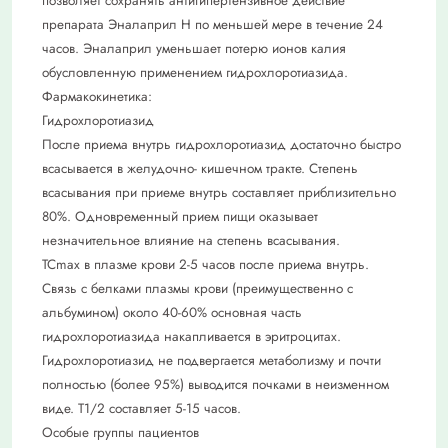
позволяет сохранять антигипертензивное действие
препарата Эналаприл Н по меньшей мере в течение 24
часов. Эналаприл уменьшает потерю ионов калия
обусловленную применением гидрохлоротиазида.
Фармакокинетика:
Гидрохлоротиазид
После приема внутрь гидрохлоротиазид достаточно быстро
всасывается в желудочно- кишечном тракте. Степень
всасывания при приеме внутрь составляет приблизительно
80%. Одновременный прием пищи оказывает
незначительное влияние на степень всасывания.
ТСmax в плазме крови 2-5 часов после приема внутрь.
Связь с белками плазмы крови (преимущественно с
альбумином) около 40-60% основная часть
гидрохлоротиазида накапливается в эритроцитах.
Гидрохлоротиазид не подвергается метаболизму и почти
полностью (более 95%) выводится почками в неизменном
виде. Т1/2 составляет 5-15 часов.
Особые группы пациентов