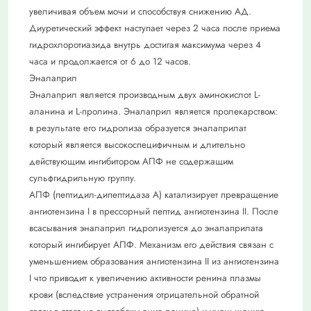
увеличивая объем мочи и способствуя снижению АД.
Диуретический эффект наступает через 2 часа после приема
гидрохлоротиазида внутрь достигая максимума через 4
часа и продолжается от 6 до 12 часов.
Эналаприл
Эналаприл является производным двух аминокислот L-
аланина и L-пролина. Эналаприл является пролекарством:
в результате его гидролиза образуется эналаприлат
который является высокоспецифичным и длительно
действующим ингибитором АПФ не содержащим
сульфгидрильную группу.
АПФ (пептидил-дипептидаза А) катализирует превращение
ангиотензина I в прессорный пептид ангиотензина II. После
всасывания эналаприл гидролизуется до эналаприлата
который ингибирует АПФ. Механизм его действия связан с
уменьшением образования ангиотензина II из ангиотензина
I что приводит к увеличению активности ренина плазмы
крови (вследствие устранения отрицательной обратной