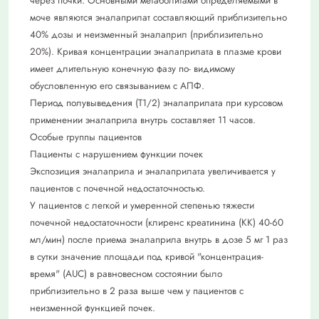
через почки. Основными метаболитами определяемыми в
моче являются эналаприлат составляющий приблизительно
40% дозы и неизменный эналаприл (приблизительно
20%). Кривая концентрации эналаприлата в плазме крови
имеет длительную конечную фазу по- видимому
обусловленную его связыванием с АПФ.
Период полувыведения (Т1/2) эналаприлата при курсовом
применении эналаприла внутрь составляет 11 часов.
Особые группы пациентов
Пациенты с нарушением функции почек
Экспозиция эналаприла и эналаприлата увеличивается у
пациентов с почечной недостаточностью.
У пациентов с легкой и умеренной степенью тяжести
почечной недостаточности (клиренс креатинина (КК) 40-60
мл/мин) после приема эналаприла внутрь в дозе 5 мг 1 раз
в сутки значение площади под кривой "концентрация-
время" (AUC) в равновесном состоянии было
приблизительно в 2 раза выше чем у пациентов с
неизменной функцией почек.