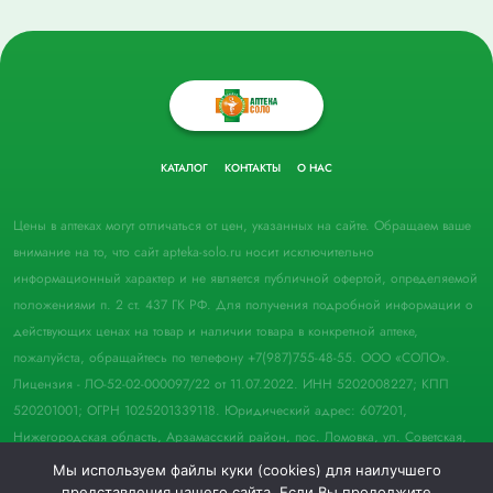
КАТАЛОГ
КОНТАКТЫ
О НАС
Цены в аптеках могут отличаться от цен, указанных на сайте. Обращаем ваше
внимание на то, что сайт apteka-solo.ru носит исключительно
информационный характер и не является публичной офертой, определяемой
положениями п. 2 ст. 437 ГК РФ. Для получения подробной информации о
действующих ценах на товар и наличии товара в конкретной аптеке,
пожалуйста, обращайтесь по телефону +7(987)755-48-55. ООО «СОЛО».
Лицензия - ЛО-52-02-000097/22 от 11.07.2022. ИНН 5202008227; КПП
520201001; ОГРН 1025201339118. Юридический адрес: 607201,
Нижегородская область, Арзамасский район, пос. Ломовка, ул. Советская,
д. 33, пом. 21.
Мы используем файлы куки (cookies) для наилучшего
представления нашего сайта. Если Вы продолжите