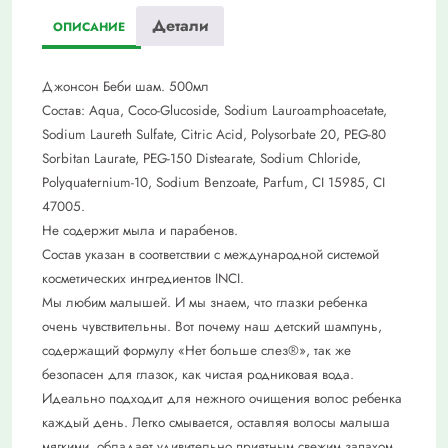
Детали
ОПИСАНИЕ
Джонсон Беби шам. 500мл
Состав: Aqua, Coco-Glucoside, Sodium Lauroamphoacetate,
Sodium Laureth Sulfate, Citric Acid, Polysorbate 20, PEG-80
Sorbitan Laurate, PEG-150 Distearate, Sodium Chloride,
Polyquaternium-10, Sodium Benzoate, Parfum, CI 15985, CI
47005.
Не содержит мыла и парабенов.
Состав указан в соответствии с международной системой
косметических ингредиентов INCI.
Мы любим малышей. И мы знаем, что глазки ребенка
очень чувствительны. Вот почему наш детский шампунь,
содержащий формулу «Нет больше слез®», так же
безопасен для глазок, как чистая родниковая вода.
Идеально подходит для нежного очищения волос ребенка
каждый день. Легко смывается, оставляя волосы малыша
мягкими, обладает удивительно приятным свежим запахом.