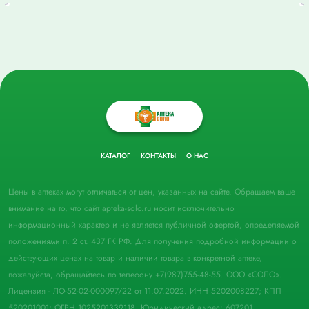
КАТАЛОГ
КОНТАКТЫ
О НАС
Цены в аптеках могут отличаться от цен, указанных на сайте. Обращаем ваше
внимание на то, что сайт apteka-solo.ru носит исключительно
информационный характер и не является публичной офертой, определяемой
положениями п. 2 ст. 437 ГК РФ. Для получения подробной информации о
действующих ценах на товар и наличии товара в конкретной аптеке,
пожалуйста, обращайтесь по телефону +7(987)755-48-55. ООО «СОЛО».
Лицензия - ЛО-52-02-000097/22 от 11.07.2022. ИНН 5202008227; КПП
520201001; ОГРН 1025201339118. Юридический адрес: 607201,