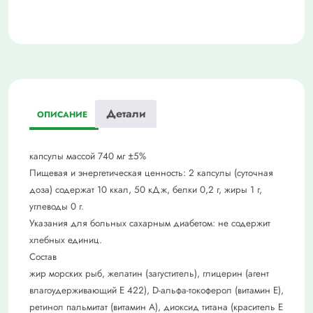
Детали
ОПИСАНИЕ
капсулы массой 740 мг ±5%
Пищевая и энергетическая ценность: 2 капсулы (суточная
доза) содержат 10 ккал, 50 кДж, белки 0,2 г, жиры 1 г,
углеводы 0 г.
Указания для больных сахарным диабетом: не содержит
хлебных единиц.
Состав
жир морских рыб, желатин (загуститель), глицерин (агент
влагоудерживающий Е 422), D-альфа-токоферол (витамин Е),
ретинол пальмитат (витамин А), диоксид титана (краситель Е