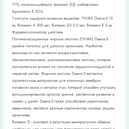
171), холекальциферол (витамин D3), рибофлавин
(краситель Е 101i).
1 капсула содержит:активные вещества: ПНЖК Омега-3 15
мг, Витамин А 300 мкг, Витамин D3 2,5 мкг, Витамин Е 5 мг.
Фармакологическое действие
Полиненасыщенные жирные кислоты (ПНЖК) Омега-3
крайне полезны для детского организма. Наиболее
важными из них являются альфа-линолевая,
эйкозапентаеновая, докозагексаеновая кислоты, которые
положительно влияют на состояние сердечно-сосудистой и
нервной систем. Жирные кислоты Омега-3 являются
строительным материалом для клеточных мембран
головного мозга и сетчатки глаз, который способен улучшать
функционирование органов зрения, умственное развитие и
память у детей. Омега-3 также способствует укреплению
иммунитета, является важным компонентом системы защиты
организма.
Витамин D - участвует в регуляции минерального обмена,
необходим для нормального формирования роста костей и