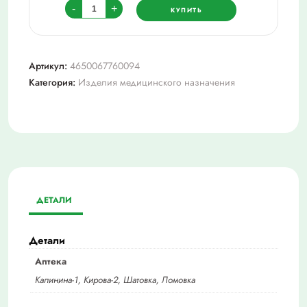
Количество
-
+
КУПИТЬ
товара
Долфин
устройство
Артикул:
4650067760094
120
Категория:
Изделия медицинского назначения
мл
+
средства
для
промывания
ДЕТАЛИ
Детали
Аптека
Калинина-1, Кирова-2, Шатовка, Ломовка