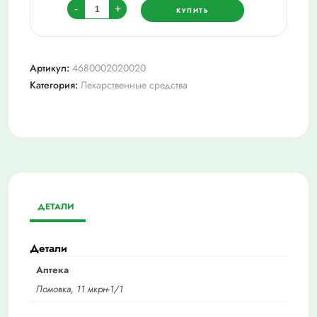
Количество
-
+
КУПИТЬ
товара
Долфин
устр.-
Артикул:
4680002020020
во
Категория:
Лекарственные средства
оторинолар.
д/
промыв.
дет.
30пак.
ДЕТАЛИ
Детали
Аптека
Ломовка, 11 мкрн-1/1