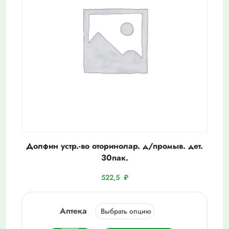
Долфин устр.-во оторинолар. д/промыв. дет.
30пак.
522,5
₽
Аптека