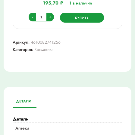
195,70
₽
1 в наличии
Количество
-
+
КУПИТЬ
товара
Доктор
бубновский
Артикул:
4610082741256
№1суставы
Категория:
Косметика
без
проблем
гель-
бальзам
д/
тела
125
ДЕТАЛИ
мл
Детали
Аптека