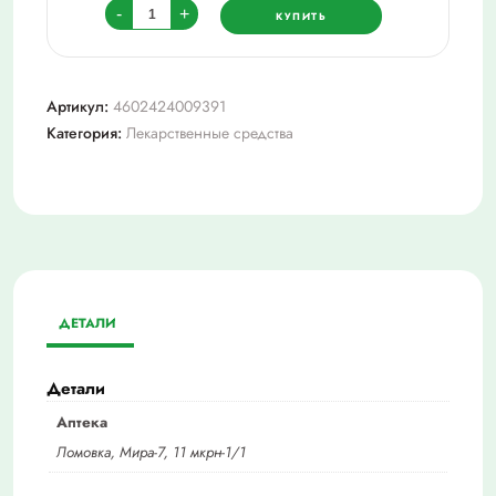
Количество
-
+
КУПИТЬ
товара
Доксиламин
органика
Артикул:
4602424009391
табл
Категория:
Лекарственные средства
п/
о
плен
15
мг
х30
ДЕТАЛИ
Детали
Аптека
Ломовка, Мира-7, 11 мкрн-1/1