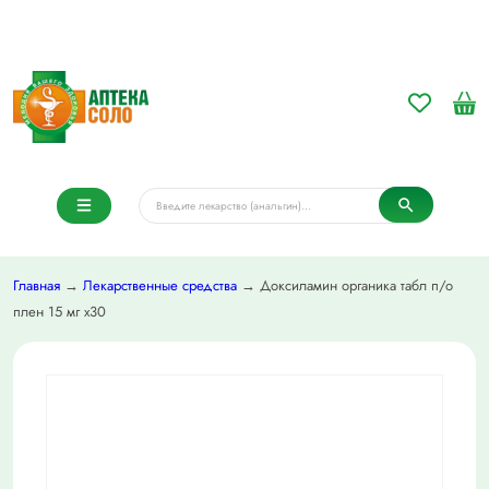
Главная
→
Лекарственные средства
→ Доксиламин органика табл п/о
плен 15 мг х30