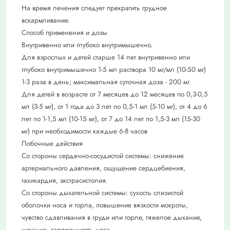
На время лечения следует прекратить грудное
вскармливание.
Способ применения и дозы
Внутривенно или глубоко внутримышечно.
Для взрослых и детей старше 14 лет внутривенно или
глубоко внутримышечно 1-5 мл раствора 10 мг/мл (10-50 мг)
1-3 раза в день; максимальная суточная доза - 200 мг.
Для детей в возрасте от 7 месяцев до 12 месяцев по 0,3-0,5
мл (3-5 мг), от 1 года до 3 лет по 0,5-1 мл (5-10 мг), от 4 до 6
лет по 1-1,5 мл (10-15 мг), от 7 до 14 лет по 1,5-3 мл (15-30
мг) при необходимости каждые 6-8 часов
Побочные действия
Со стороны сердечно-сосудистой системы: снижение
артериального давления, ощущение сердцебиения,
тахикардия, экстрасистолия.
Со стороны дыхательной системы: сухость слизистой
оболочки носа и горла, повышение вязкости мокроты,
чувство сдавливания в груди или горле, тяжелое дыхание,
чихание, заложенность носа.