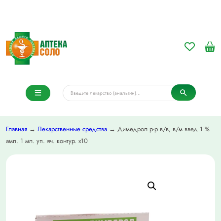
Главная
→
Лекарственные средства
→ Димедрол р-р в/в, в/м введ 1 %
амп. 1 мл. уп. яч. контур. х10