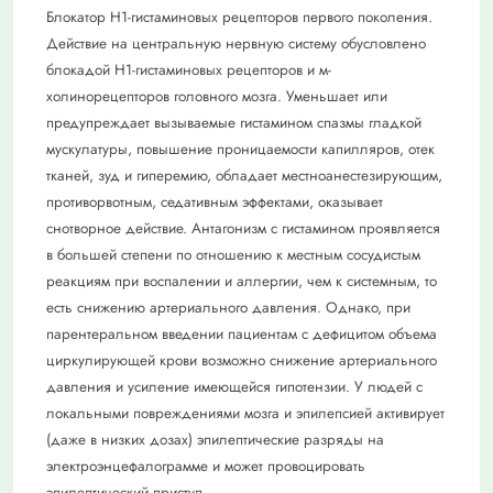
Блокатор Н1-гистаминовых рецепторов первого поколения.
Действие на центральную нервную систему обусловлено
блокадой Н1-гистаминовых рецепторов и м-
холинорецепторов головного мозга. Уменьшает или
предупреждает вызываемые гистамином спазмы гладкой
мускулатуры, повышение проницаемости капилляров, отек
тканей, зуд и гиперемию, обладает местноанестезирующим,
противорвотным, седативным эффектами, оказывает
снотворное действие. Антагонизм с гистамином проявляется
в большей степени по отношению к местным сосудистым
реакциям при воспалении и аллергии, чем к системным, то
есть снижению артериального давления. Однако, при
парентеральном введении пациентам с дефицитом объема
циркулирующей крови возможно снижение артериального
давления и усиление имеющейся гипотензии. У людей с
локальными повреждениями мозга и эпилепсией активирует
(даже в низких дозах) эпилептические разряды на
электроэнцефалограмме и может провоцировать
эпилептический приступ.