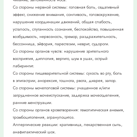
Со стороны нервной системы: головная боль, седативный
эффект, снижение внимания, сонливость, головокружение,
нарушение координации движений, общая слабость,
усталость, спутанность сознания, беспокойство, повышенная
возбудимость, нервозность, тремор, раздражительность,
бессонница, эйфория, парестезии, неврит, судороги.
Со стороны органов чувств: нарушение зрительного
восприятия, диплопия, вертиго, шум в ушах, острый
лабиринтит.
Со стороны пищеварительной системы: сухость во рту, боль
в эпигастрии, анорексия, тошнота, рвота, диарея, запор.
Со стороны мочеполовой системы: учащенное и/или
затрудненное мочеиспускание, задержка мочеотделения,
ранние менструации.
Со стороны органов кроветворения: гемолитическая анемия,
тромбоцитопения, агранулоцитоз.
Аллергические реакции: крапивница, лекарственная сыпь,
анафилактический шок.