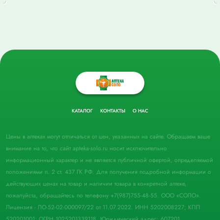
КАТАЛОГ
КОНТАКТЫ
О НАС
Цены в аптеках могут отличаться от цен, указанных на сайте. Обращаем ваше
внимание на то, что сайт apteka-solo.ru носит исключительно
информационный характер и не является публичной офертой, определяемой
положениями п. 2 ст. 437 ГК РФ. Для получения подробной информации о
действующих ценах на товар и наличии товара в конкретной аптеке,
пожалуйста, обращайтесь по телефону +7(987)755-48-55. ООО «СОЛО».
Лицензия - ЛО-52-02-000097/22 от 11.07.2022. ИНН 5202008227; КПП
520201001; ОГРН 1025201339118. Юридический адрес: 607201,