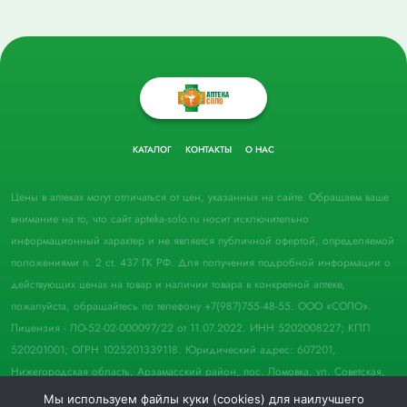
КАТАЛОГ
КОНТАКТЫ
О НАС
Цены в аптеках могут отличаться от цен, указанных на сайте. Обращаем ваше
внимание на то, что сайт apteka-solo.ru носит исключительно
информационный характер и не является публичной офертой, определяемой
положениями п. 2 ст. 437 ГК РФ. Для получения подробной информации о
действующих ценах на товар и наличии товара в конкретной аптеке,
пожалуйста, обращайтесь по телефону +7(987)755-48-55. ООО «СОЛО».
Лицензия - ЛО-52-02-000097/22 от 11.07.2022. ИНН 5202008227; КПП
520201001; ОГРН 1025201339118. Юридический адрес: 607201,
Нижегородская область, Арзамасский район, пос. Ломовка, ул. Советская,
д. 33, пом. 21.
Мы используем файлы куки (cookies) для наилучшего