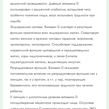
мышечной проводимости. Дефицит витамина D
ассоциирован с мышечной слабостью, вследствие чего,
особенно пожилые люди, могут испытывать трудности при
ходьбе.
Эндокринная система. Витамин D участвует в регуляции
функции практически всех эндокринных желез. Стимулирует
синтез женских и мужских половых гормонов: эстрогенов,
прогестерона, тестостерона. Способствует поддержанию
нормальной функции щитовидной и паращитовидных
желез, коры надпочечников, а также β-клеток
поджелудочной железы, выделяющих инсулин.
Репродуктивная функция. Витамин D оказывает
положительное влияние на репродуктивную функцию как у
женщин, так и у мужчин, в т.ч. у пар, планирующих
беременность или испытывающих трудности при зачатии
ребенка.
У женщин с достаточным уровнем витамина D
оплодотворение яйцеклеток происходит чаще. Отсутствие
дефицита витамина D позволяет улучшить результаты ЭКО.