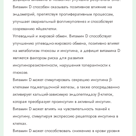
Витамин D способен оказывать позитивное влияние на
эндометрий, препятствуя пролиферативным процессам,
улучшает овариальный фолликулогенез и способствует
созреванию яйцеклетки.
Углеводный и жировой обмен. Витамин D способствует
улучшению углеводно-жирового обмена, позитивно влияет
на метаболизм глюкозы и инсулина, а дефицит витамина D
является фактором риска для развития
инсулинорезистентности, нарушения толерантности к
глюкозе.
Витамин D может стимулировать секрецию инсулина β-
клетками поджелудочной железы, а также опосредованно
активирует кальций-зависимую эндопептидазу β-клеток,
которая преобразует проинсулин в активный инсулин.
Витамин D может влиять на чувствительность тканей к
инсулину, стимулируя экспрессию рецепторов инсулина в
клетках.
Витамин D может способствовать снижению в крови уровня