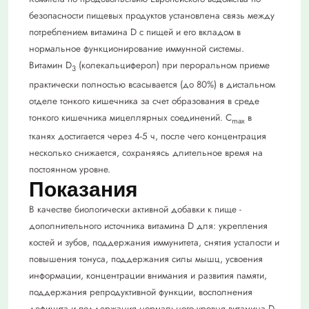
безопасности пищевых продуктов установлена связь между
потреблением витамина D с пищей и его вкладом в
нормальное функционирование иммунной системы.
Витамин D
(колекальциферол) при пероральном приеме
3
практически полностью всасывается (до 80%) в дистальном
отделе тонкого кишечника за счет образования в среде
тонкого кишечника мицеллярных соединений. C
в
max
тканях достигается через 4-5 ч, после чего концентрация
несколько снижается, сохраняясь длительное время на
постоянном уровне.
Показания
В качестве биологически активной добавки к пище -
дополнительного источника витамина D для: укрепления
костей и зубов, поддержания иммунитета, снятия усталости и
повышения тонуса, поддержания силы мышц, усвоения
информации, концентрации внимания и развития памяти,
поддержания репродуктивной функции, восполнения
дефицита и поддержания нормального уровня витамина D.