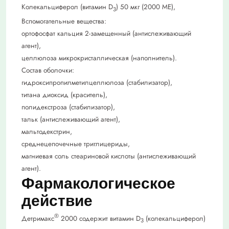
Колекальциферол (витамин D
) 50 мкг (2000 МЕ),
3
Вспомогательные вещества:
ортофосфат кальция 2-замещенный (антислеживающий
агент),
целлюлоза микрокристаллическая (наполнитель).
Состав оболочки:
гидроксипропилметилцеллюлоза (стабилизатор),
титана диоксид (краситель),
полидекстроза (стабилизатор),
тальк (антислеживающий агент),
мальтодекстрин,
среднецепочечные триглицериды,
магниевая соль стеариновой кислоты (антислеживающий
агент).
Фармакологическое
действие
®
Детримакс
2000 содержит витамин D
(колекальциферол)
3