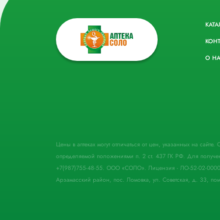
КАТА
КОН
О Н
Цены в аптеках могут отличаться от цен, указанных на сайте
определяемой положениями п. 2 ст. 437 ГК РФ. Для получе
+7(987)755-48-55. ООО «СОЛО». Лицензия - ЛО-52-02-000
Арзамасский район, пос. Ломовка, ул. Советская, д. 33, пом