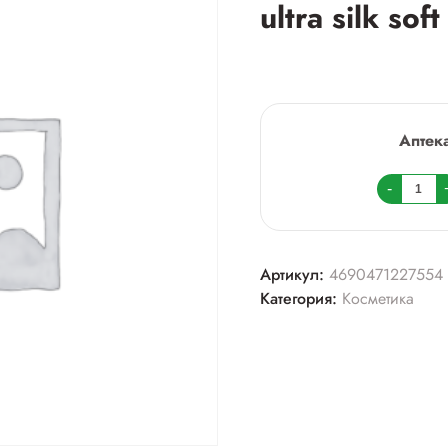
ultra silk so
Аптек
Колич
-
товара
Дей
спа
Артикул:
4690471227554
_прок
Категория:
Косметика
cusion
ultra
silk
soft
normal
10шт