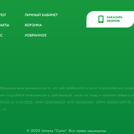
ЛОГ
ЛИЧНЫЙ КАБИНЕТ
ЗАКАЗАТЬ
ЗВОНОК
ТАКТЫ
КОРЗИНА
АС
ИЗБРАННОЕ
. Обращаем ваше внимание на то, что сайт apteka-solo.ru носит исключительно ин
ния подробной информации о действующих ценах на товар и наличии товара в кон
097/22 от 11.07.2022. ИНН 5202008227; КПП 520201001; ОГРН 1025201339118. 
. 21.
© 2022 Аптека "Соло". Все права защищены.