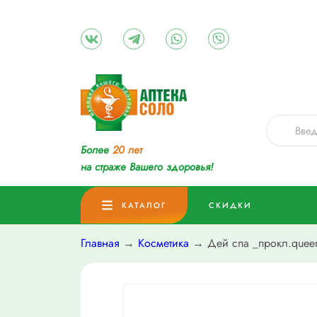
Более
20 лет
на страже Вашего здоровья!
КАТАЛОГ
СКИДКИ
Главная
→
Косметика
→ Дей спа _прокл.queen cu