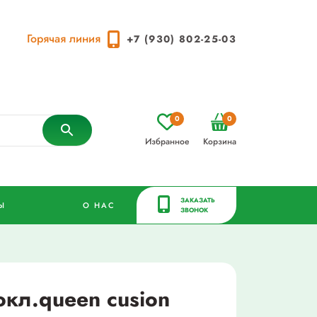
Горячая линия
+7 (930) 802-25-03
0
0
Избранное
Корзина
ЗАКАЗАТЬ
Ы
О НАС
ЗВОНОК
окл.queen cusion