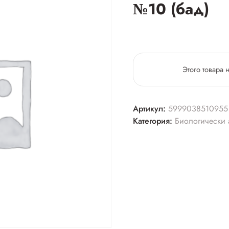
№10 (бад)
Этого товара 
Артикул:
5999038510955
Категория:
Биологически 