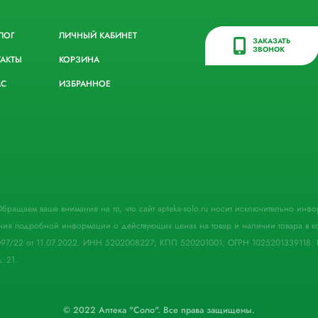
ЛОГ
ЛИЧНЫЙ КАБИНЕТ
ЗАКАЗАТЬ
ЗВОНОК
ТАКТЫ
КОРЗИНА
АС
ИЗБРАННОЕ
. Обращаем ваше внимание на то, что сайт apteka-solo.ru носит исключительно ин
ния подробной информации о действующих ценах на товар и наличии товара в кон
097/22 от 11.07.2022. ИНН 5202008227; КПП 520201001; ОГРН 1025201339118. 
. 21.
© 2022 Аптека "Соло". Все права защищены.