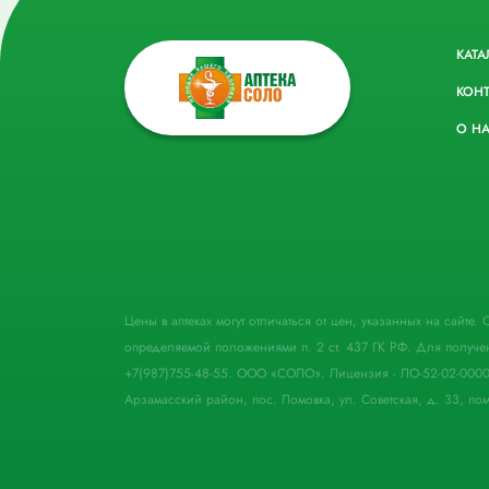
КАТА
КОН
О Н
Цены в аптеках могут отличаться от цен, указанных на сайте
определяемой положениями п. 2 ст. 437 ГК РФ. Для получе
+7(987)755-48-55. ООО «СОЛО». Лицензия - ЛО-52-02-000
Арзамасский район, пос. Ломовка, ул. Советская, д. 33, пом