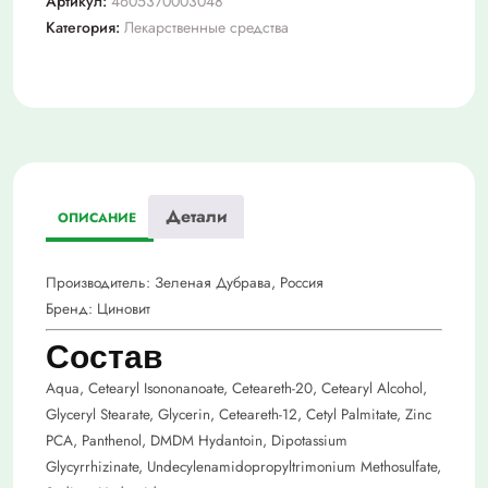
Артикул:
4605370003048
д/
Категория:
Лекарственные средства
проблемной
кожи
75мл
Детали
ОПИСАНИЕ
Производитель:
Зеленая Дубрава, Россия
Бренд:
Циновит
Состав
Aqua, Cetearyl Isononanoate, Ceteareth-20, Cetearyl Alcohol,
Glyceryl Stearate, Glycerin, Ceteareth-12, Cetyl Palmitate, Zinc
PCA, Panthenol, DMDM Hydantoin, Dipotassium
Glycyrrhizinate, Undecylenamidopropyltrimonium Methosulfate,