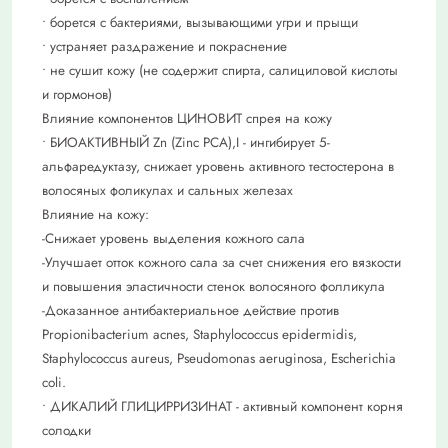
• борется с бактериями, вызывающими угри и прыщи
• устраняет раздражение и покраснение
• не сушит кожу (не содержит спирта, салициловой кислоты
и гормонов)
Влияние компонентов ЦИНОВИТ спрея на кожу
• БИОАКТИВНЫЙ Zn (Zinc PCA),I - ингибирует 5-
альфаредуктазу, снижает уровень активного тестостерона в
волосяных фоликулах и сальных железах
Влияние на кожу:
-Снижает уровень выделения кожного сала
-Улучшает отток кожного сала за счет снижения его вязкости
и повышения эластичности стенок волосяного фолликула
-Доказанное антибактериальное действие против
Propionibacterium acnes, Staphylococcus epidermidis,
Staphylococcus aureus, Pseudomonas aeruginosa, Escherichia
coli.
• ДИКАЛИЙ ГЛИЦИРРИЗИНАТ - активный компонент корня
солодки