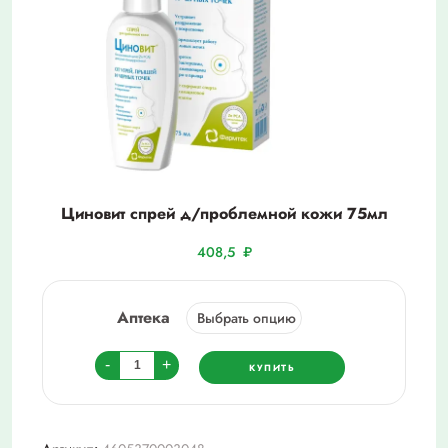
Циновит спрей д/проблемной кожи 75мл
408,5
₽
Аптека
Количество
-
+
КУПИТЬ
товара
Циновит
спрей