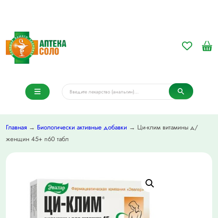
Главная
→
Биологически активные добавки
→ Ци-клим витамины д/
женщин 45+ n60 табл