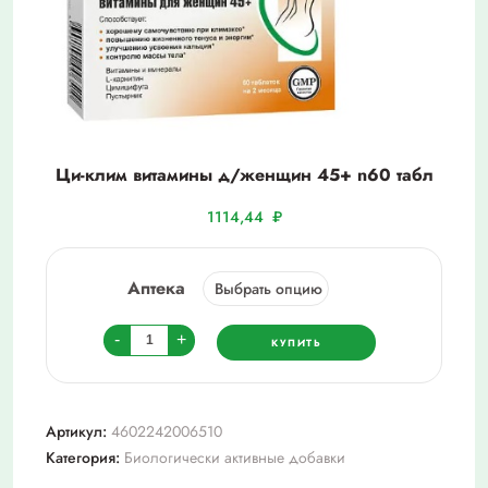
Ци-клим витамины д/женщин 45+ n60 табл
1114,44
₽
Аптека
Количество
-
+
КУПИТЬ
товара
Ци-
клим
Артикул:
4602242006510
витамины
Категория:
Биологически активные добавки
д/