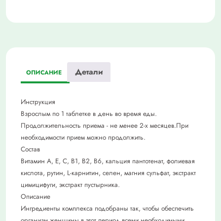
женщин
45+
n60
табл
Детали
ОПИСАНИЕ
Инструкция
Взрослым по 1 таблетке в день во время еды.
Продолжительность приема - не менее 2-х месяцев.При
необходимости прием можно продолжить.
Состав
Витамин А, Е, С, В1, В2, В6, кальция пантотенат, фолиевая
кислота, рутин, L-карнитин, селен, магния сульфат, экстракт
цимицифуги, экстракт пустырника.
Описание
Ингредиенты комплекса подобраны так, чтобы обеспечить
организм женщины в этот период всеми необходимыми