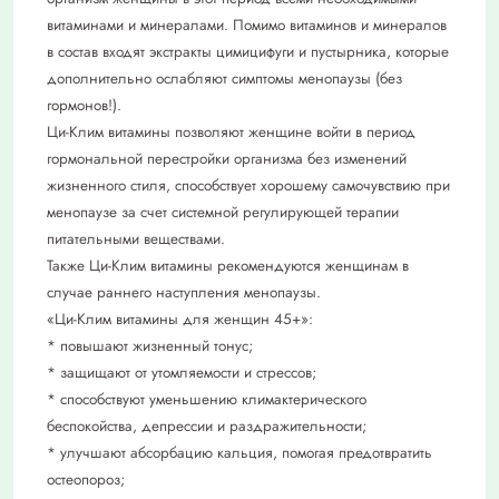
витаминами и минералами. Помимо витаминов и минералов
в состав входят экстракты цимицифуги и пустырника, которые
дополнительно ослабляют симптомы менопаузы (без
гормонов!).
Ци-Клим витамины позволяют женщине войти в период
гормональной перестройки организма без изменений
жизненного стиля, способствует хорошему самочувствию при
менопаузе за счет системной регулирующей терапии
питательными веществами.
Также Ци-Клим витамины рекомендуются женщинам в
случае раннего наступления менопаузы.
«Ци-Клим витамины для женщин 45+»:
* повышают жизненный тонус;
* защищают от утомляемости и стрессов;
* способствуют уменьшению климактерического
беспокойства, депрессии и раздражительности;
* улучшают абсорбацию кальция, помогая предотвратить
остеопороз;