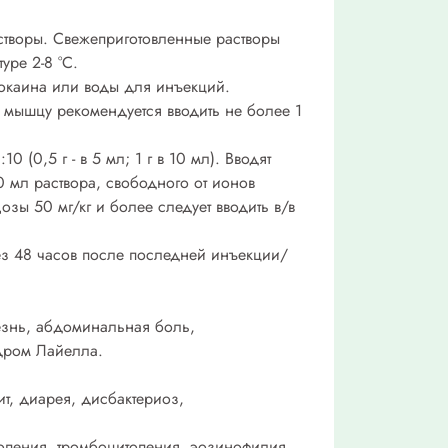
астворы. Свежеприготовленные растворы
уре 2-8 °С.
идокаина или воды для инъекций.
 мышцу рекомендуется вводить не более 1
(0,5 г - в 5 мл; 1 г в 10 мл). Вводят
0 мл раствора, свободного от ионов
озы 50 мг/кг и более следует вводить в/в
ез 48 часов после последней инъекции/
лезнь, абдоминальная боль,
дром Лайелла.
ит, диарея, дисбактериоз,
ропения, тромбоцитопения, эозинофилия,