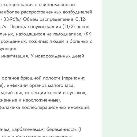
г/кг концентрация в спинномозговой
наиболее распространенных возбудителей
- 83-96%/ Объем распределения -0,12-
73 л/ч. Период полувыведения (Т1/2) после
 больных, находящихся на гемодиализе, (КК
 новорожденных, пожилых людей и больных с
муляция.
т инактивация. У новорожденных детей
 органов брюшной полости (перитонит,
я), инфекции органов малого таза,
дний отит, инфекции костей и суставов,
ожненные и неосложненные),
офилактика послеоперационных инфекций.
инам, карбапенемам; беременность (I
е кальцийсодержащих растворов;