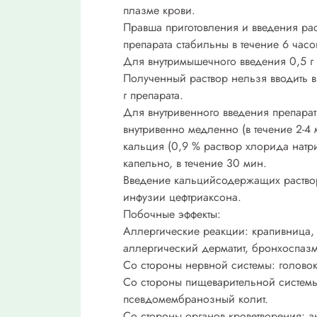
плазме крови.
Правша приготовления и введения рас
препарата стабильны в течение 6 часо
Для внутримышечного введения 0,5 г п
Полученный раствор нельзя вводить 
г препарата.
Для внутривенного введения препарат 
внутривенно медленно (в течение 2-4 
кальция (0,9 % раствор хлорида натри
капельно, в течение 30 мин.
Введение кальцийсодержащих раствор
инфузии цефтриаксона.
Побочные эффекты:
Аллергические реакции: крапивница, 
аллергический дерматит, бронхоспаз
Со стороны нервной системы: голово
Со стороны пищеварительной системы: 
псевдомембранозный колит.
Со стороны органов кроветворения: а