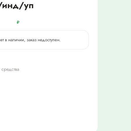
м/инд/уп
₽
нет в наличии, заказ недоступен.
 средства