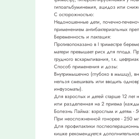
гипоальбуминемия, ацидоз или сниж
С осторожностью:
Недоношенные дети, почечно-печеночн
применением антибактериальных препар
Беременность и лактация:
Противопоказано в I триместре береме
матери превышает риск для плода. П
грудного вскармливания, т.к. цефтри
Способ применения и дозы:
Внутримышечно (глубоко в мышцу), в
нельзя смешивать или вводить одно
инфузоматы).
Для взрослых и детей старше 12 лет на
или разделенная на 2 приема (каждые
Болезнь Лайма: взрослым и детям - 50 
При неосложненной гонорее - 250 мг
Для профилактики послеоперационных
кишке рекомендуется дополнительное 