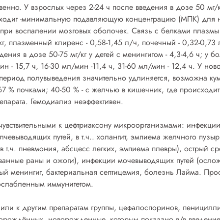
тственно. У взрослых через 2-24 ч после введения в дозе 50 м
сходит -минимальную подавляющую концентрацию (МПК) для 
при воспалении мозговых оболочек. Связь с белками плазмы 
 л/кг, плазменный клиренс - 0,58-1,45 л/ч, почечный - 0,32-0,
ведения в дозе 50-75 мг/кг у детей с менингитом - 4,3-4,6 ч; у
/мин - 15,7 ч, 16-30 мл/мин -11,4 ч, 31-60 мл/мин - 12,4 ч. У
период полувыведения значительно удлиняется, возможна ку
67 % почками; 40-50 % - с желчью в кишечник, где происходи
епарата. Гемодиализ неэффективен.
чувствительными к цефтриаксону микроорганизмами: инфекции
чевыводящих путей, в т.ч.. холангит, эмпиема желчного пузыр
 т.ч. пневмония, абсцесс легких, эмпиема плевры), острый сре
рованные раны и ожоги), инфекции мочевыводящих путей (осл
ый менингит, бактериальная септицемия, болезнь Лайма. Пр
ослабленным иммунитетом.
у или к другим препаратам группы, цефалоспоринов, пеницилл
ворождённых, новорожденные, которым показано в/в введени