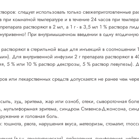
творов: следует использовать только свежеприготовленные р
в при комнатной температуре и в течение 24 часов при температ
репарата растворяют в 2 мл, а 1 г - в З,5 мл 1 % раствора л
внутривенно! При внутримышечном введении в одну ягодичную
растворяют в стерильной воде для инъекций в соотношении 1:10 
мин). Для внутривенной инфузии 2 г препарата растворяют в 4
я, 5 % или 10 % раствор декстрозы, 5 % раствор левулезы). Д
ов или лекарственных средств допускается не ранее чем чер
сыпь, зуд, эритема, жар или озноб, отеки, сывороточная бо
м, мультиформная эритема, синдром Стивенса-Джонсона, син
кружение и головная боль.
тошнота, рвота, нарушения вкуса, метеоризм, стоматит, глосс
немия (в т.ч. гемолитическая), лейкопения, лимфопения, нейт