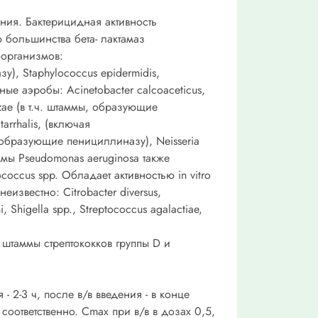
ния. Бактерицидная активность
 большинства бета- лактамаз
оорганизмов:
), Staphylococcus epidermidis,
ъные аэробы: Acinetobacter calcoaceticus,
enzae (в т.ч. штаммы, образующие
tarrhalis, (включая
 образующие пенициллиназу), Neisseria
 штаммы Pseudomonas aeruginosa также
ptococcus spp. Обладает активностью in vitro
звестно: Citrobacter diversus,
i, Shigella spp., Streptococcus agalactiae,
 штаммы стрептококков группы D и
 2-3 ч, после в/в введения - в конце
соответственно. Сmах при в/в в дозах 0,5,