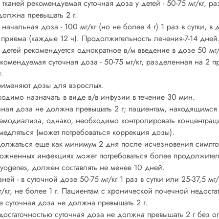
каней рекомендуемая суточная доза у детей - 50-75 мг/кг, р
должна превышать 2 г.
ачальная доза - 100 мг/кг (но не более 4 г) 1 раз в сутки, в
2 приема (каждые 12 ч). Продолжительность лечения-7-14 дней
 детей рекомендуется однократное в/м введение в дозе 50 мг/к
комендуемая суточная доза - 50-75 мг/кг, разделенная на 2 п
.
применяют дозы для взрослых.
ходимо назначать в виде в/в инфузии в течение 30 мин.
чная доза не должна превышать 2 г; пациентам, находящимся 
емодиализа, однако, необходимо контролировать концентраци
медляться (может потребоваться коррекция дозы).
лжаться еще как минимум 2 дня после исчезновения симпто
сложненных инфекциях может потребоваться более продолжител
pyogenes, должен составлять не менее 10 дней.
ей - в суточной дозе 50-75 мг/кг 1 раз в сутки или 25-37,5 мг/
мг/кг, не более 1 г. Пациентам с хронической почечной недос
е суточная доза не должна превышать 2 г.
достаточностью суточная доза не должна превышать 2 г без о