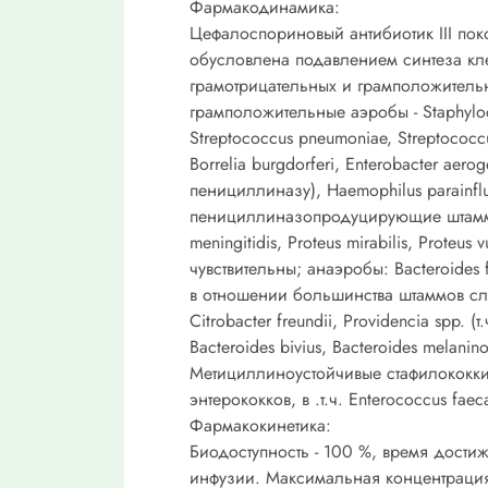
Фармакодинамика:
Цефалоспориновый антибиотик III пок
обусловлена подавлением синтеза кле
грамотрицательных и грамположитель
грамположительные аэробы - Staphylo
Streptococcus pneumoniae, Streptococc
Borrelia burgdorferi, Enterobacter aero
пенициллиназу), Haemophilus parainfluen
пенициллиназопродуцирующие штаммы),
meningitidis, Proteus mirabilis, Proteus
чувствительны; анаэробы: Bacteroides fr
в отношении большинства штаммов сле
Citrobacter freundii, Providencia spp. (т
Bacteroides bivius, Bacteroides melanin
Метициллиноустойчивые стафилококки 
энтерококков, в .т.ч. Enterococcus faec
Фармакокинетика:
Биодоступность - 100 %, время достиж
инфузии. Максимальная концентрация (