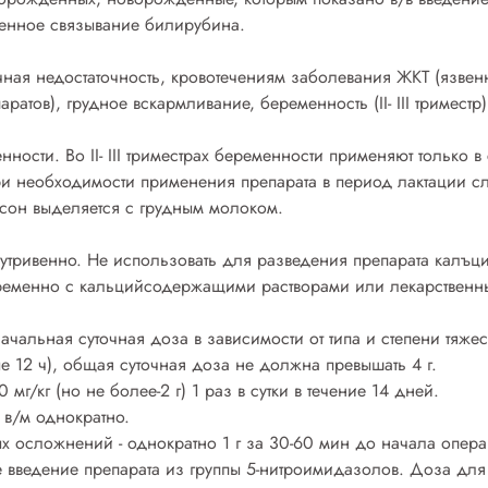
енное связывание билирубина.
ая недостаточность, кровотечениям заболевания ЖКТ (язвенны
атов), грудное вскармливание, беременность (II- III триместр)
нности. Во II- III триместрах беременности применяют только 
ри необходимости применения препарата в период лактации с
аксон выделяется с грудным молоком.
нутривенно. Не использовать для разведения препарата калъ
временно с кальцийсодержащими растворами или лекарственн
чальная суточная доза в зависимости от типа и степени тяжести
 12 ч), общая суточная доза не должна превышать 4 г.
мг/кг (но не более-2 г) 1 раз в сутки в течение 14 дней.
 в/м однократно.
 осложнений - однократно 1 г за 30-60 мин до начала опера
введение препарата из группы 5-нитроимидазолов. Доза для н