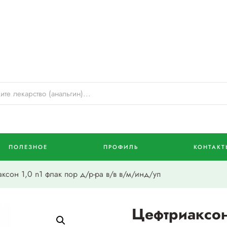
ПОЛЕЗНОЕ
ПРОФИЛЬ
КОНТАКТ
сон 1,0 n1 флак пор д/р-ра в/в в/м/инд/уп
Цефтриаксон