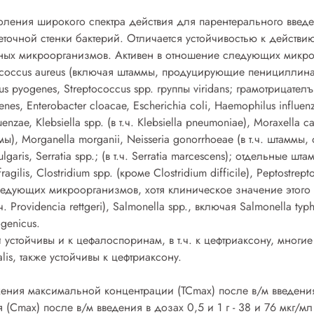
оления широкого спектра действия для парентерального введе
точной стенки бактерий. Отличается устойчивостью к действию
ных микроорганизмов. Активен в отношение следующих микр
coccus aureus (включая штаммы, продуцирующие пенициллиназу
us pyogenes, Streptococcus spp. группы viridans; грамотрицател
genes, Enterobacter cloacae, Escherichia coli, Haemophilus influ
zae, Klebsiella spp. (в т.ч. Klebsiella pneumoniae), Moraxella ca
 Morganella morganii, Neisseria gonorrhoeae (в т.ч. штаммы,
 vulgaris, Serratia spp.; (в т.ч. Serratia marcescens); отдельные
agilis, Clostridium spp. (кроме Clostridium difficile), Peptostre
дующих микроорганизмов, хотя клиническое значение этого неи
.ч. Providencia rettgeri), Salmonella spp., включая Salmonella typh
ogenicus.
устойчивы и к цефалоспоринам, в т.ч. к цефтриаксону, многие
alis, также устойчивы к цефтриаксону.
ения максимальной концентрации (ТСmах) после в/м введения -
Сmах) после в/м введения в дозах 0,5 и 1 г - 38 и 76 мкг/мл 