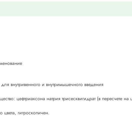
именование
 для внутривенного и внутримышечного введения
ство: цефтриаксона натрия трисесквигидрат (в пересчете на це
о цвета, гигроскопичен.