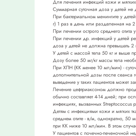
Для лечения инфекций кожи и мягких т
Суммарная суточная доза у детей не 
При бактериальном менингите у детей н
г) 1 раз в день или разделенная на 
При лечении острого среднего отита у
При лечении др. инфекций у детей ре
доза у детей не должна превышать 2 г
У детей с массой тела 50 кг и выше 
Дозу более 50 мг/кг массы тела необ
При ХПН (КК менее 10 мл/мин) - суто
дополнительной дозы после сеанса г
выведение у таких пациентов может за
Лечение цефтриаксоном должно продо
обычно составляет 4-14 дней; при о
инфекциях, вызванных Streptococcus 
Детям с инфекциями кожи и мягких ткан
среднем отите - в/м, однократно, 50 
при КК ниже 10 мл/мин. В этом случа
У пациентов с почечно-печеночной не