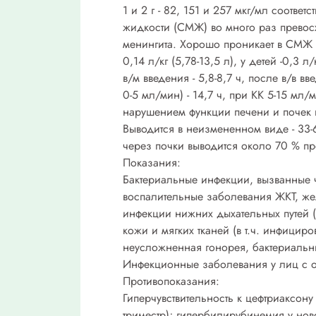
1 и 2 г - 82, 151 и 257 мкг/мл соотве
жидкости (СМЖ) во много раз прево
менингита. Хорошо проникает в СМЖ 
0,14 л/кг (5,78-13,5 л), у детей -0,3
в/м введения - 5,8-8,7 ч, после в/в в
0-5 мл/мин) - 14,7 ч, при КК 5-15 мл
нарушением функции печени и почек 
Выводится в неизмененном виде - 33-
через почки выводится около 70 % пр
Показания:
Бактериальные инфекции, вызванные 
воспалительные заболевания ЖКТ, жел
инфекции нижних дыхательных путей (в
кожи и мягких тканей (в т.ч. инфици
неусложненная гонорея, бактериальн
Инфекционные заболевания у лиц с 
Противопоказания:
Гиперчувствительность к цефтриаксон
триместр); гипербилирубинемия у но