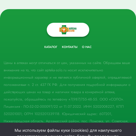
КАТАЛОГ
КОНТАКТЫ
О НАС
Цены в аптеках могут отличаться от цен, указанных на сайте. Обращаем ваше
внимание на то, что сайт apteka-solo.ru носит исключительно
информационный характер и не является публичной офертой, определяемой
положениями п. 2 ст. 437 ГК РФ. Для получения подробной информации о
действующих ценах на товар и наличии товара в конкретной аптеке,
пожалуйста, обращайтесь по телефону +7(987)755-48-55. ООО «СОЛО».
Лицензия - ЛО-52-02-000097/22 от 11.07.2022. ИНН 5202008227; КПП
520201001; ОГРН 1025201339118. Юридический адрес: 607201,
Нижегородская область, Арзамасский район, пос. Ломовка, ул. Советская,
д. 33, пом. 21.
Мы используем файлы куки (cookies) для наилучшего