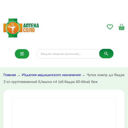
Главная
→
Изделия медицинского назначения
→ Чулок компр до бедра
3 кл кругловязанный б/мыска n4 (об.бедра 60-66см) беж