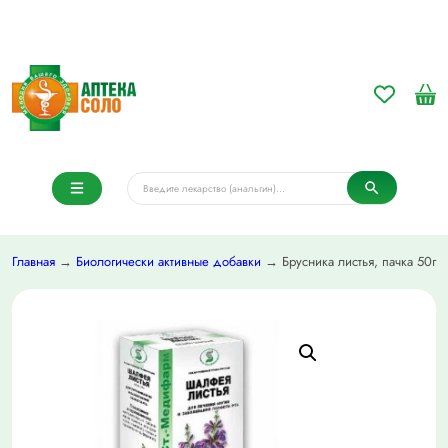
Главная
→
Биологически активные добавки
→ Брусника листья, пачка 50г