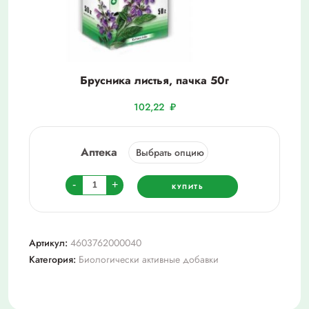
Брусника листья, пачка 50г
102,22
₽
Аптека
Количество
-
+
КУПИТЬ
товара
Брусника
листья,
Артикул:
4603762000040
пачка
Категория:
Биологически активные добавки
50г