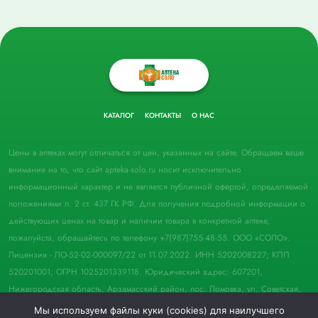
КАТАЛОГ
КОНТАКТЫ
О НАС
Цены в аптеках могут отличаться от цен, указанных на сайте. Обращаем ваше
внимание на то, что сайт apteka-solo.ru носит исключительно
информационный характер и не является публичной офертой, определяемой
положениями п. 2 ст. 437 ГК РФ. Для получения подробной информации о
действующих ценах на товар и наличии товара в конкретной аптеке,
пожалуйста, обращайтесь по телефону +7(987)755-48-55. ООО «СОЛО».
Лицензия - ЛО-52-02-000097/22 от 11.07.2022. ИНН 5202008227; КПП
520201001; ОГРН 1025201339118. Юридический адрес: 607201,
Нижегородская область, Арзамасский район, пос. Ломовка, ул. Советская,
д. 33, пом. 21.
Мы используем файлы куки (cookies) для наилучшего