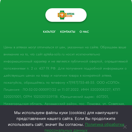
КАТАЛОГ
КОНТАКТЫ
О НАС
Цены в аптеках могут отличаться от цен, указанных на сайте. Обращаем ваше
внимание на то, что сайт apteka-solo.ru носит исключительно
информационный характер и не является публичной офертой, определяемой
положениями п. 2 ст. 437 ГК РФ. Для получения подробной информации о
действующих ценах на товар и наличии товара в конкретной аптеке,
пожалуйста, обращайтесь по телефону +7(987)755-48-55. ООО «СОЛО».
Лицензия - ЛО-52-02-000097/22 от 11.07.2022. ИНН 5202008227; КПП
520201001; ОГРН 1025201339118. Юридический адрес: 607201,
Нижегородская область, Арзамасский район, пос. Ломовка, ул. Советская,
д. 33, пом. 21.
Мы используем файлы куки (cookies) для наилучшего
представления нашего сайта. Если Вы продолжите
© 2022 Аптека "Соло". Все права защищены.
использовать сайт, значит Вы согласны.
Политика обработки
персональных данных