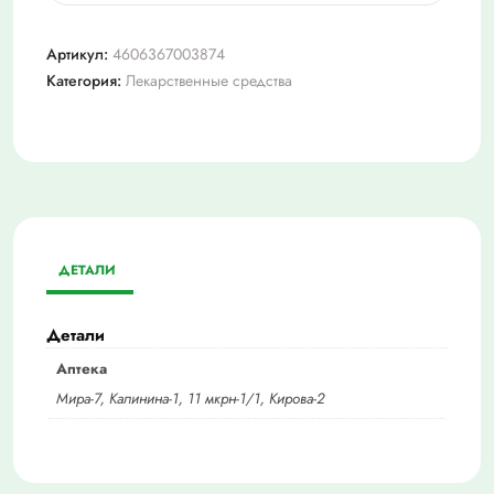
Борная
к-
Артикул:
4606367003874
та
Категория:
Лекарственные средства
3%
25мл
р-
р
ДЕТАЛИ
Детали
Аптека
Мира-7, Калинина-1, 11 мкрн-1/1, Кирова-2