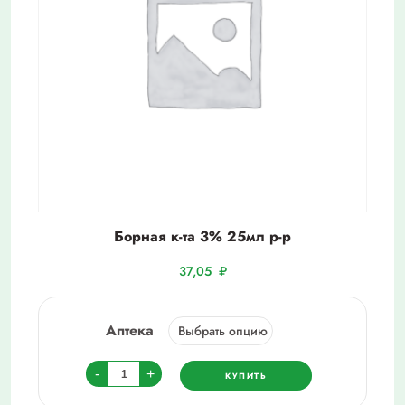
Борная к-та 3% 25мл р-р
37,05
₽
Аптека
Количество
-
+
КУПИТЬ
товара