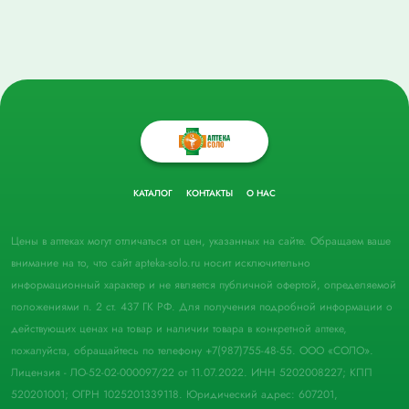
КАТАЛОГ
КОНТАКТЫ
О НАС
Цены в аптеках могут отличаться от цен, указанных на сайте. Обращаем ваше
внимание на то, что сайт apteka-solo.ru носит исключительно
информационный характер и не является публичной офертой, определяемой
положениями п. 2 ст. 437 ГК РФ. Для получения подробной информации о
действующих ценах на товар и наличии товара в конкретной аптеке,
пожалуйста, обращайтесь по телефону +7(987)755-48-55. ООО «СОЛО».
Лицензия - ЛО-52-02-000097/22 от 11.07.2022. ИНН 5202008227; КПП
520201001; ОГРН 1025201339118. Юридический адрес: 607201,