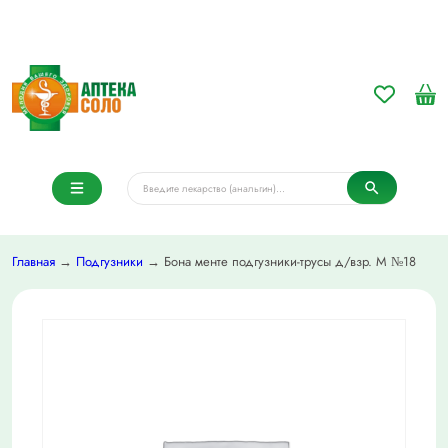
Главная
→
Подгузники
→ Бона менте подгузники-трусы д/взр. М №18