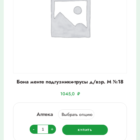
Бона менте подгузники-трусы д/взр. М №18
1045,0
₽
Аптека
Количество
-
+
КУПИТЬ
товара