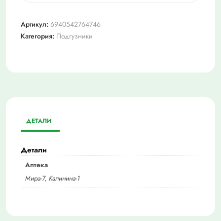
Бона
менте
Артикул:
6940542764746
подгузники-
Категория:
Подгузники
трусы
д/
взр.
М
№18
ДЕТАЛИ
Детали
Аптека
Мира-7, Калинина-1