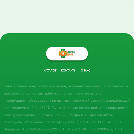
КАТАЛОГ
КОНТАКТЫ
О НАС
Цены в аптеках могут отличаться от цен, указанных на сайте. Обращаем ваше
внимание на то, что сайт apteka-solo.ru носит исключительно
информационный характер и не является публичной офертой, определяемой
положениями п. 2 ст. 437 ГК РФ. Для получения подробной информации о
действующих ценах на товар и наличии товара в конкретной аптеке,
пожалуйста, обращайтесь по телефону +7(987)755-48-55. ООО «СОЛО».
Лицензия - ЛО-52-02-000097/22 от 11.07.2022. ИНН 5202008227; КПП