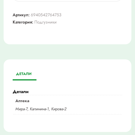
Бона
менте
Артикул:
6940542764753
подгузники-
Категория:
Подгузники
трусы
д/
взр.
l
№16
ДЕТАЛИ
Детали
Аптека
Мира-7, Калинина-1, Кирова-2