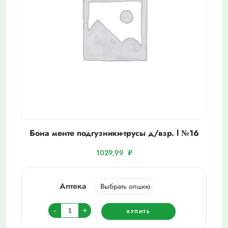
Бона менте подгузники-трусы д/взр. l №16
1029,99
₽
Аптека
Количество
-
+
КУПИТЬ
товара