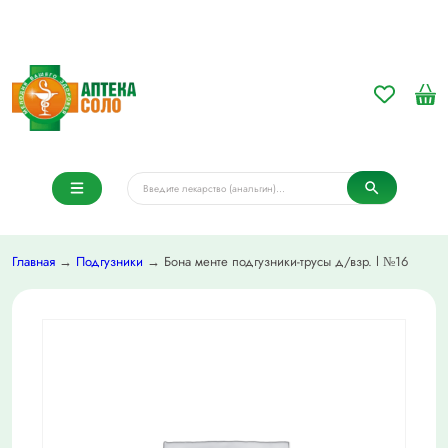
Главная
→
Подгузники
→ Бона менте подгузники-трусы д/взр. l №16