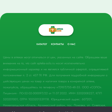
КАТАЛОГ
КОНТАКТЫ
О НАС
Цены в аптеках могут отличаться от цен, указанных на сайте. Обращаем ваше
внимание на то, что сайт apteka-solo.ru носит исключительно
информационный характер и не является публичной офертой, определяемой
положениями п. 2 ст. 437 ГК РФ. Для получения подробной информации о
действующих ценах на товар и наличии товара в конкретной аптеке,
пожалуйста, обращайтесь по телефону +7(987)755-48-55. ООО «СОЛО».
Лицензия - ЛО-52-02-000097/22 от 11.07.2022. ИНН 5202008227; КПП
520201001; ОГРН 1025201339118. Юридический адрес: 607201,
Нижегородская область, Арзамасский район, пос. Ломовка, ул. Советская,
д. 33, пом. 21.