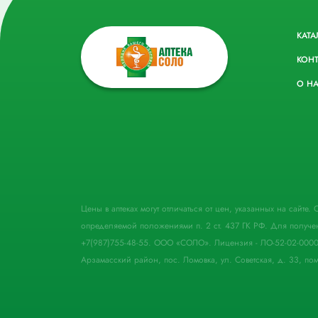
КАТА
КОН
О Н
Цены в аптеках могут отличаться от цен, указанных на сайте
определяемой положениями п. 2 ст. 437 ГК РФ. Для получе
+7(987)755-48-55. ООО «СОЛО». Лицензия - ЛО-52-02-000
Арзамасский район, пос. Ломовка, ул. Советская, д. 33, пом