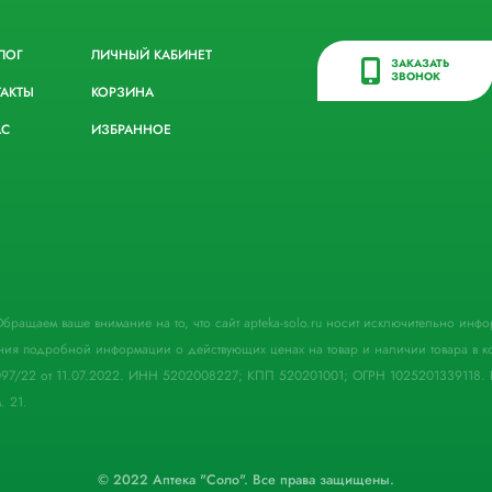
ЛОГ
ЛИЧНЫЙ КАБИНЕТ
ЗАКАЗАТЬ
ЗВОНОК
ТАКТЫ
КОРЗИНА
АС
ИЗБРАННОЕ
. Обращаем ваше внимание на то, что сайт apteka-solo.ru носит исключительно ин
ния подробной информации о действующих ценах на товар и наличии товара в кон
097/22 от 11.07.2022. ИНН 5202008227; КПП 520201001; ОГРН 1025201339118. 
. 21.
© 2022 Аптека "Соло". Все права защищены.