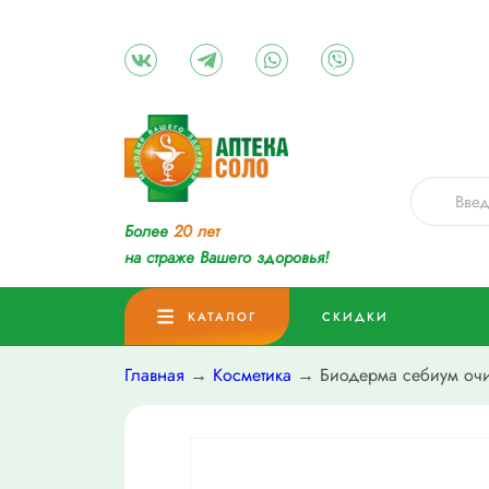
Более
20 лет
на страже Вашего здоровья!
КАТАЛОГ
СКИДКИ
Главная
→
Косметика
→ Биодерма себиум оч