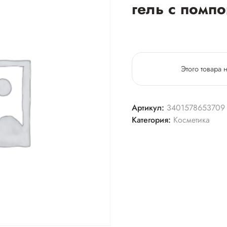
гель с помп
Этого товара 
Артикул:
3401578653709
Категория:
Косметика