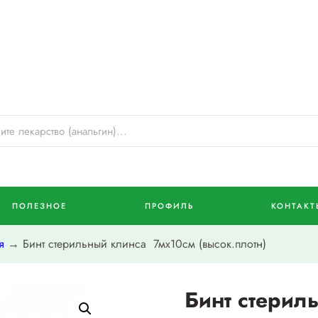
ПОЛЕЗНОЕ
ПРОФИЛЬ
КОНТАКТ
я
→ Бинт стерильный клинса 7мх10см (высок.плотн)
Бинт стерил