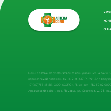
КАТА
КОН
О Н
Цены в аптеках могут отличаться от цен, указанных на сайте
определяемой положениями п. 2 ст. 437 ГК РФ. Для получе
+7(987)755-48-55. ООО «СОЛО». Лицензия - ЛО-52-02-000
Арзамасский район, пос. Ломовка, ул. Советская, д. 33, пом