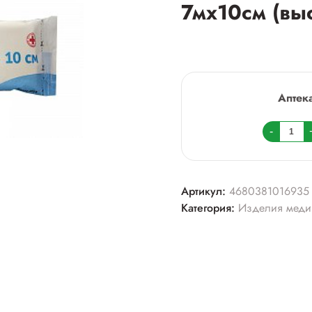
7мх10см (вы
Аптек
Колич
-
товара
Бинт
стери
Артикул:
4680381016935
клинс
Категория:
Изделия меди
7мх10
(высок