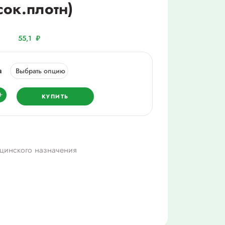
сок.плотн)
55,1
₽
а
ество
+
КУПИТЬ
льный
а
цинского назначения
см
.плотн)