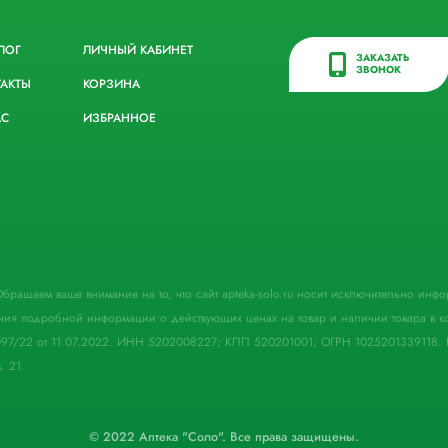
ЛОГ
ЛИЧНЫЙ КАБИНЕТ
ЗАКАЗАТЬ
ЗВОНОК
ТАКТЫ
КОРЗИНА
АС
ИЗБРАННОЕ
. Обращаем ваше внимание на то, что сайт apteka-solo.ru носит исключительно ин
ния подробной информации о действующих ценах на товар и наличии товара в кон
097/22 от 11.07.2022. ИНН 5202008227; КПП 520201001; ОГРН 1025201339118. 
. 21.
© 2022 Аптека "Соло". Все права защищены.