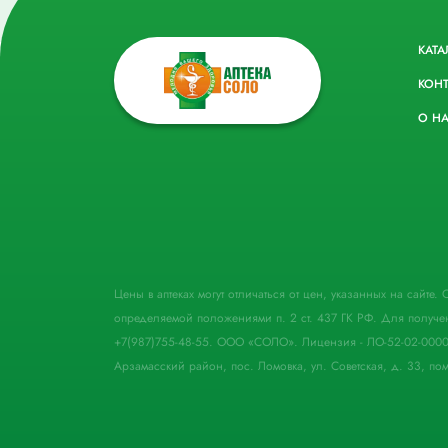
КАТА
КОН
О Н
Цены в аптеках могут отличаться от цен, указанных на сайте
определяемой положениями п. 2 ст. 437 ГК РФ. Для получе
+7(987)755-48-55. ООО «СОЛО». Лицензия - ЛО-52-02-000
Арзамасский район, пос. Ломовка, ул. Советская, д. 33, пом