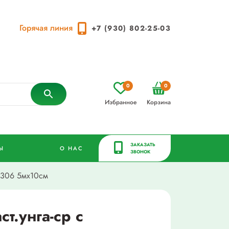
Горячая линия
+7 (930) 802-25-03
0
0
Избранное
Корзина
ЗАКАЗАТЬ
Ы
О НАС
ЗВОНОК
.с306 5мх10см
ст.унга-ср с