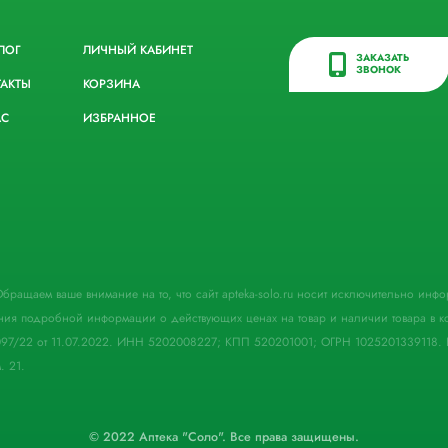
ЛОГ
ЛИЧНЫЙ КАБИНЕТ
ЗАКАЗАТЬ
ЗВОНОК
ТАКТЫ
КОРЗИНА
АС
ИЗБРАННОЕ
. Обращаем ваше внимание на то, что сайт apteka-solo.ru носит исключительно ин
ния подробной информации о действующих ценах на товар и наличии товара в кон
097/22 от 11.07.2022. ИНН 5202008227; КПП 520201001; ОГРН 1025201339118. 
. 21.
© 2022 Аптека "Соло". Все права защищены.