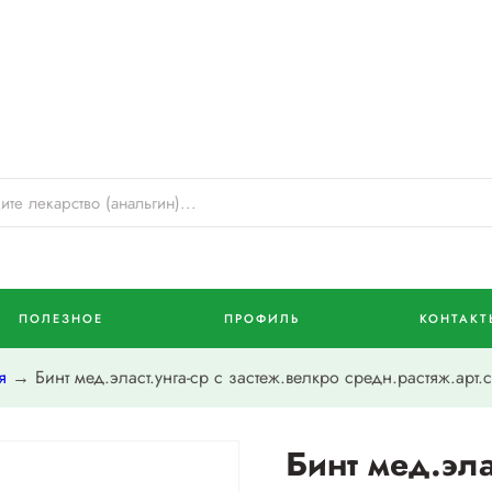
ПОЛЕЗНОЕ
ПРОФИЛЬ
КОНТАКТ
я
→ Бинт мед.эласт.унга-ср с застеж.велкро средн.растяж.арт
Бинт мед.эла