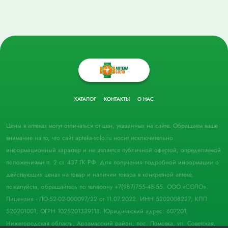
КАТАЛОГ
КОНТАКТЫ
О НАС
Цены в аптеках могут отличаться от цен, указанных на сайте. Обращаем ваше
внимание на то, что сайт apteka-solo.ru носит исключительно
информационный характер и не является публичной офертой, определяемой
положениями п. 2 ст. 437 ГК РФ. Для получения подробной информации о
действующих ценах на товар и наличии товара в конкретной аптеке,
пожалуйста, обращайтесь по телефону +7(987)755-48-55. ООО «СОЛО».
Лицензия - ЛО-52-02-000097/22 от 11.07.2022. ИНН 5202008227; КПП
520201001; ОГРН 1025201339118. Юридический адрес: 607201,
Нижегородская область, Арзамасский район, пос. Ломовка, ул. Советская,