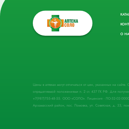
КАТА
КОН
О Н
Цены в аптеках могут отличаться от цен, указанных на сайте
определяемой положениями п. 2 ст. 437 ГК РФ. Для получе
+7(987)755-48-55. ООО «СОЛО». Лицензия - ЛО-52-02-000
Арзамасский район, пос. Ломовка, ул. Советская, д. 33, пом