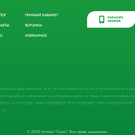
ЛОГ
ЛИЧНЫЙ КАБИНЕТ
ЗАКАЗАТЬ
ЗВОНОК
ТАКТЫ
КОРЗИНА
АС
ИЗБРАННОЕ
. Обращаем ваше внимание на то, что сайт apteka-solo.ru носит исключительно ин
ния подробной информации о действующих ценах на товар и наличии товара в кон
097/22 от 11.07.2022. ИНН 5202008227; КПП 520201001; ОГРН 1025201339118. 
. 21.
© 2022 Аптека "Соло". Все права защищены.