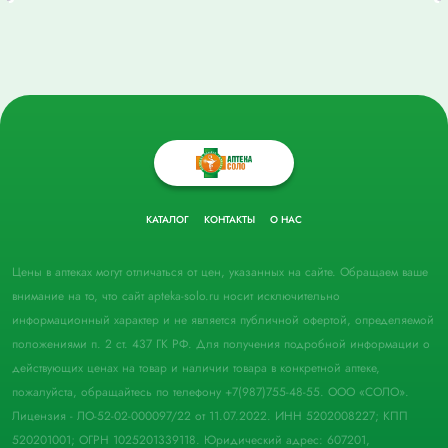
КАТАЛОГ
КОНТАКТЫ
О НАС
Цены в аптеках могут отличаться от цен, указанных на сайте. Обращаем ваше
внимание на то, что сайт apteka-solo.ru носит исключительно
информационный характер и не является публичной офертой, определяемой
положениями п. 2 ст. 437 ГК РФ. Для получения подробной информации о
действующих ценах на товар и наличии товара в конкретной аптеке,
пожалуйста, обращайтесь по телефону +7(987)755-48-55. ООО «СОЛО».
Лицензия - ЛО-52-02-000097/22 от 11.07.2022. ИНН 5202008227; КПП
520201001; ОГРН 1025201339118. Юридический адрес: 607201,