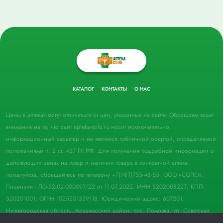
КАТАЛОГ
КОНТАКТЫ
О НАС
Цены в аптеках могут отличаться от цен, указанных на сайте. Обращаем ваше
внимание на то, что сайт apteka-solo.ru носит исключительно
информационный характер и не является публичной офертой, определяемой
положениями п. 2 ст. 437 ГК РФ. Для получения подробной информации о
действующих ценах на товар и наличии товара в конкретной аптеке,
пожалуйста, обращайтесь по телефону +7(987)755-48-55. ООО «СОЛО».
Лицензия - ЛО-52-02-000097/22 от 11.07.2022. ИНН 5202008227; КПП
520201001; ОГРН 1025201339118. Юридический адрес: 607201,
Нижегородская область, Арзамасский район, пос. Ломовка, ул. Советская,
д. 33, пом. 21.