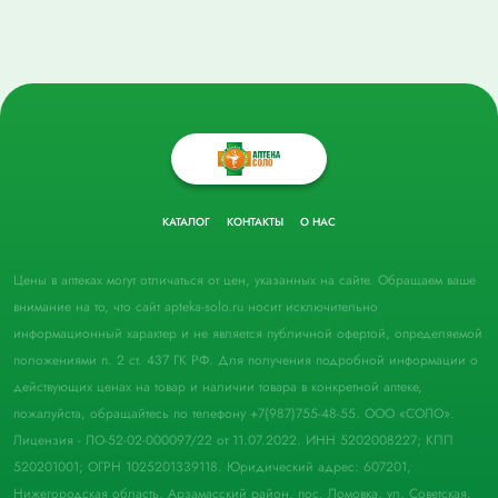
КАТАЛОГ
КОНТАКТЫ
О НАС
Цены в аптеках могут отличаться от цен, указанных на сайте. Обращаем ваше
внимание на то, что сайт apteka-solo.ru носит исключительно
информационный характер и не является публичной офертой, определяемой
положениями п. 2 ст. 437 ГК РФ. Для получения подробной информации о
действующих ценах на товар и наличии товара в конкретной аптеке,
пожалуйста, обращайтесь по телефону +7(987)755-48-55. ООО «СОЛО».
Лицензия - ЛО-52-02-000097/22 от 11.07.2022. ИНН 5202008227; КПП
520201001; ОГРН 1025201339118. Юридический адрес: 607201,
Нижегородская область, Арзамасский район, пос. Ломовка, ул. Советская,