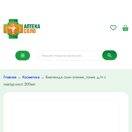
Главная
→
Косметика
→ Биеленда скин клиник_тоник д/л с
гиалур.кисл.200мл