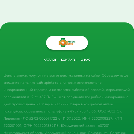
КАТАЛОГ
КОНТАКТЫ
О НАС
Цены в аптеках могут отличаться от цен, указанных на сайте. Обращаем ваше
внимание на то, что сайт apteka-solo.ru носит исключительно
информационный характер и не является публичной офертой, определяемой
положениями п. 2 ст. 437 ГК РФ. Для получения подробной информации о
действующих ценах на товар и наличии товара в конкретной аптеке,
пожалуйста, обращайтесь по телефону +7(987)755-48-55. ООО «СОЛО».
Лицензия - ЛО-52-02-000097/22 от 11.07.2022. ИНН 5202008227; КПП
520201001; ОГРН 1025201339118. Юридический адрес: 607201,
Нижегородская область, Арзамасский район, пос. Ломовка, ул. Советская,