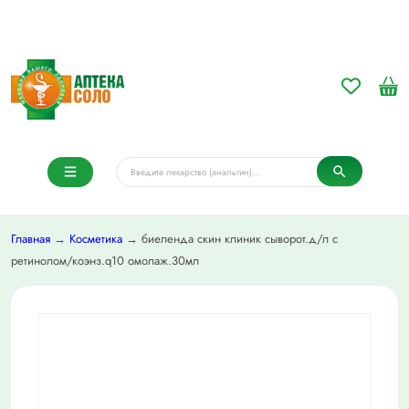
Главная
→
Косметика
→ биеленда скин клиник сыворот.д/л с
ретинолом/коэнз.q10 омолаж.30мл