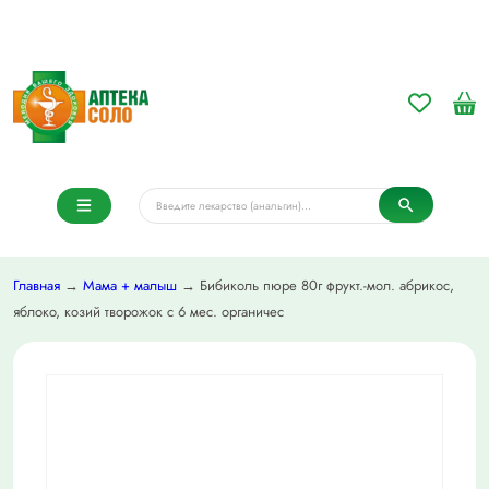
Главная
→
Мама + малыш
→ Бибиколь пюре 80г фрукт.-мол. абрикос,
яблоко, козий творожок с 6 мес. органичес