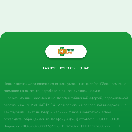
КАТАЛОГ
КОНТАКТЫ
О НАС
Цены в аптеках могут отличаться от цен, указанных на сайте. Обращаем ваше
внимание на то, что сайт apteka-solo.ru носит исключительно
информационный характер и не является публичной офертой, определяемой
положениями п. 2 ст. 437 ГК РФ. Для получения подробной информации о
действующих ценах на товар и наличии товара в конкретной аптеке,
пожалуйста, обращайтесь по телефону +7(987)755-48-55. ООО «СОЛО».
Лицензия - ЛО-52-02-000097/22 от 11.07.2022. ИНН 5202008227; КПП