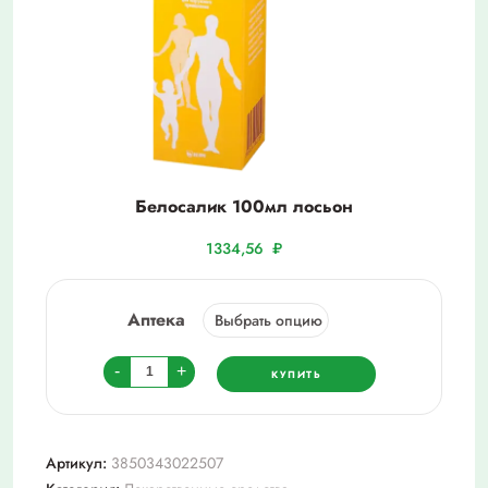
Белосалик 100мл лосьон
1334,56
₽
Аптека
Количество
-
+
КУПИТЬ
товара
Белосалик
100мл
Артикул:
3850343022507
лосьон