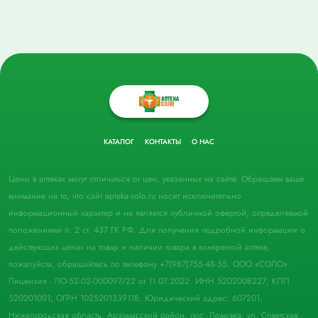
КАТАЛОГ
КОНТАКТЫ
О НАС
Цены в аптеках могут отличаться от цен, указанных на сайте. Обращаем ваше
внимание на то, что сайт apteka-solo.ru носит исключительно
информационный характер и не является публичной офертой, определяемой
положениями п. 2 ст. 437 ГК РФ. Для получения подробной информации о
действующих ценах на товар и наличии товара в конкретной аптеке,
пожалуйста, обращайтесь по телефону +7(987)755-48-55. ООО «СОЛО».
Лицензия - ЛО-52-02-000097/22 от 11.07.2022. ИНН 5202008227; КПП
520201001; ОГРН 1025201339118. Юридический адрес: 607201,
Нижегородская область, Арзамасский район, пос. Ломовка, ул. Советская,