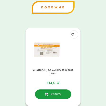
ПОХОЖИЕ
АНАЛЬГИН, Р-Р Д/ИНЪ 50% 2МЛ
№10
114,0
₽
КУПИТЬ