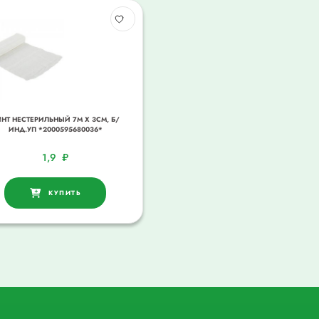
НТ НЕСТЕРИЛЬНЫЙ 7М Х 3СМ, Б/
ИНД.УП *2000595680036*
1,9
₽
КУПИТЬ