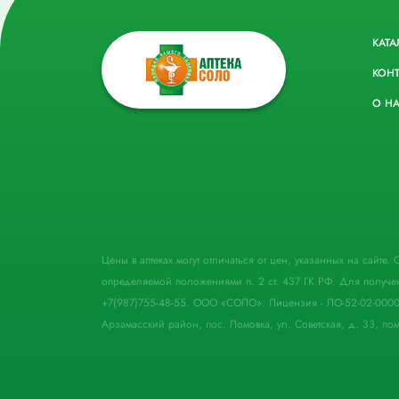
КАТА
КОН
О Н
Цены в аптеках могут отличаться от цен, указанных на сайте
определяемой положениями п. 2 ст. 437 ГК РФ. Для получе
+7(987)755-48-55. ООО «СОЛО». Лицензия - ЛО-52-02-000
Арзамасский район, пос. Ломовка, ул. Советская, д. 33, пом