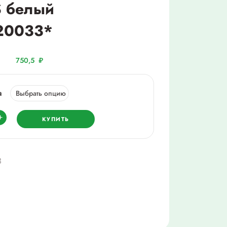
S белый
20033*
750,5
₽
а
ество
+
КУПИТЬ
ж
родовой
3
ом,
633220033*