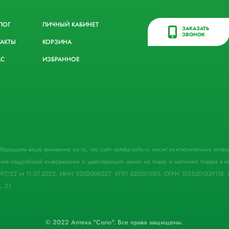
ЛОГ
ЛИЧНЫЙ КАБИНЕТ
ЗАКАЗАТЬ
ЗВОНОК
ТАКТЫ
КОРЗИНА
АС
ИЗБРАННОЕ
. Обращаем ваше внимание на то, что сайт apteka-solo.ru носит исключительно ин
ния подробной информации о действующих ценах на товар и наличии товара в кон
097/22 от 11.07.2022. ИНН 5202008227; КПП 520201001; ОГРН 1025201339118. 
. 21.
© 2022 Аптека "Соло". Все права защищены.