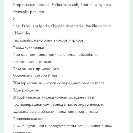
Streptococcus faecalis, Escherichia coli, Eberthella typhosa,
Klebsiella pneumo-
2
niae, Proteus vulgaris, Shigella dysenteria, Bacillus subtilis,
Chlamidia
trachomatis; некоторых вирусов и грибов.
Фармакокинетика
При местном применении системная абсорбция
пиклоксидина низкая.
Показания к применению
Взрослые и дети от 0 лет:
Бактериальные инфекции переднего отдела глаза
Дакриоцистит
Профилактика инфекционных осложнений в
послеоперационном периоде после хирургических
вмешательств в области переднего отдела глаза
Противопоказания
Индивидуальная гиперчувствительность к компонентам
препарата.