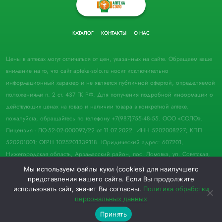
КАТАЛОГ
КОНТАКТЫ
О НАС
Цены в аптеках могут отличаться от цен, указанных на сайте. Обращаем ваше
внимание на то, что сайт apteka-solo.ru носит исключительно
информационный характер и не является публичной офертой, определяемой
положениями п. 2 ст. 437 ГК РФ. Для получения подробной информации о
действующих ценах на товар и наличии товара в конкретной аптеке,
пожалуйста, обращайтесь по телефону +7(987)755-48-55. ООО «СОЛО».
Лицензия - ЛО-52-02-000097/22 от 11.07.2022. ИНН 5202008227; КПП
520201001; ОГРН 1025201339118. Юридический адрес: 607201,
Нижегородская область, Арзамасский район, пос. Ломовка, ул. Советская,
д. 33, пом. 21.
Мы используем файлы куки (cookies) для наилучшего
представления нашего сайта. Если Вы продолжите
© 2022 Аптека "Соло". Все права защищены.
использовать сайт, значит Вы согласны.
Политика обработки
персональных данных
0
0
Принять
Меню
Каталог
Избранное
Корзина