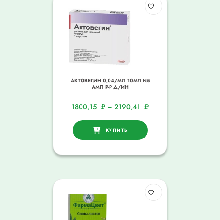
АКТОВЕГИН 0,04/МЛ 10МЛ N5
АМП Р-Р Д/ИН
1800,15
₽
–
2190,41
₽
КУПИТЬ