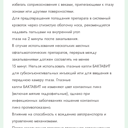
избегать соприкосновения с веками, прилегающими к глазу
зонами или другими поверхностями.
Для предотвращения попадания препарата в системный
кровоток через слизистую оболочку носа, рекомендуется
надавить пальцами на внутренний угол
глаза на 2 минуты после закапывания.
В случае использования нескольких местных
офтальмологических препаратов, перерыв между
закапываниями должен составлять не менее
15 минут. Нельзя использовать глазные капли БАКТАВИТ
для субконъюнктивальных инъекций или для введения в
переднюю камеру глаза. Глазные
капли БАКТАВИТ не изменяют цвет контактных линз
(включая мягкие гидрофильные), однако при
инфекционных заболеваниях ношение контактных
линз противопоказано.
Влияние на способность к вождению автотранспорта и
управлению механизмами.
После закапывания возможно временное затуманивание