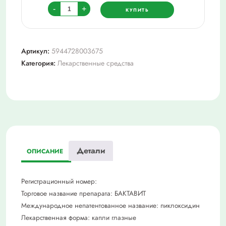
Количество
-
+
КУПИТЬ
товара
Бактавит
капли
Артикул:
5944728003675
глаз.
Категория:
Лекарственные средства
0,5
мг/
мл
фл.-
кап.10
мл
Детали
ОПИСАНИЕ
Регистрационный номер:
Торговое название препарата: БАКТАВИТ
Международное непатентованное название: пиклоксидин
Лекарственная форма: капли глазные