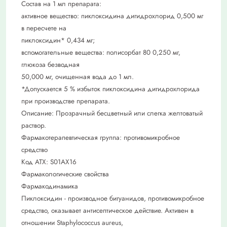
Состав на 1 мл препарата:
активное вещество: пиклоксидина дигидрохлорид 0,500 мг
в пересчете на
пиклоксидин* 0,434 мг;
вспомогательные вещества: полисорбат 80 0,250 мг,
глюкоза безводная
50,000 мг, очищенная вода до 1 мл.
*Допускается 5 % избыток пиклоксидина дигидрохлорида
при производстве препарата.
Описание: Прозрачный бесцветный или слегка желтоватый
раствор.
Фармакотерапевтическая группа: противомикробное
средство
Код АТХ: S01AX16
Фармакологические свойства
Фармакодинамика
Пиклоксидин - производное бигуанидов, противомикробное
средство, оказывает антисептическое действие. Активен в
отношении Staphylococcus aureus,