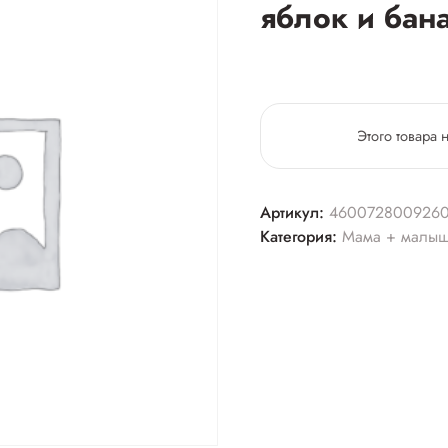
яблок и бана
Этого товара 
Артикул:
460072800926
Категория:
Мама + малы