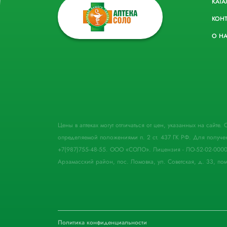
КАТА
КОН
О Н
Цены в аптеках могут отличаться от цен, указанных на сайте
определяемой положениями п. 2 ст. 437 ГК РФ. Для получе
+7(987)755-48-55. ООО «СОЛО». Лицензия - ЛО-52-02-000
Арзамасский район, пос. Ломовка, ул. Советская, д. 33, пом
Политика конфиденциальности