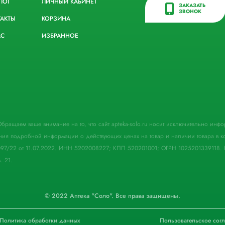
ЛОГ
ЛИЧНЫЙ КАБИНЕТ
ЗАКАЗАТЬ
ЗВОНОК
ТАКТЫ
КОРЗИНА
АС
ИЗБРАННОЕ
. Обращаем ваше внимание на то, что сайт apteka-solo.ru носит исключительно ин
ния подробной информации о действующих ценах на товар и наличии товара в кон
097/22 от 11.07.2022. ИНН 5202008227; КПП 520201001; ОГРН 1025201339118. 
. 21.
© 2022 Аптека "Соло". Все права защищены.
Политика обработки данных
Пользовательское сог