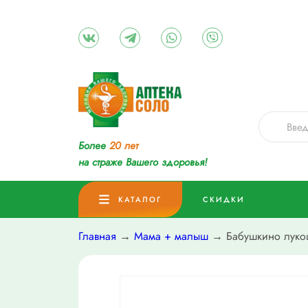
Более
20 лет
на страже Вашего здоровья!
КАТАЛОГ
СКИДКИ
Главная
→
Мама + малыш
→ Бабушкино лукош