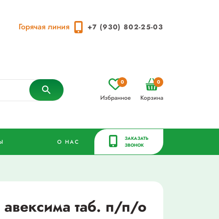
Горячая линия
+7 (930) 802-25-03
0
0
Избранное
Корзина
ЗАКАЗАТЬ
Ы
О НАС
ЗВОНОК
 авексима таб. п/п/о