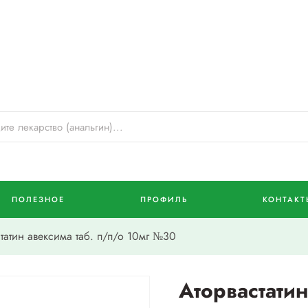
ПОЛЕЗНОЕ
ПРОФИЛЬ
КОНТАКТ
атин авексима таб. п/п/о 10мг №30
Аторвастатин