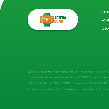
КАТА
КОН
О Н
Цены в аптеках могут отличаться от цен, указанных на сайте
определяемой положениями п. 2 ст. 437 ГК РФ. Для получе
+7(987)755-48-55. ООО «СОЛО». Лицензия - ЛО-52-02-000
Арзамасский район, пос. Ломовка, ул. Советская, д. 33, пом