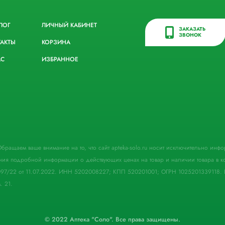
ЛОГ
ЛИЧНЫЙ КАБИНЕТ
ЗАКАЗАТЬ
ЗВОНОК
ТАКТЫ
КОРЗИНА
АС
ИЗБРАННОЕ
. Обращаем ваше внимание на то, что сайт apteka-solo.ru носит исключительно ин
ния подробной информации о действующих ценах на товар и наличии товара в кон
097/22 от 11.07.2022. ИНН 5202008227; КПП 520201001; ОГРН 1025201339118. 
. 21.
© 2022 Аптека "Соло". Все права защищены.