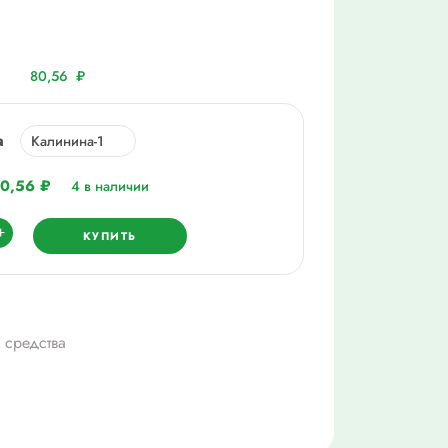
80,56
₽
а
80,56
₽
4 в наличии
ество
+
КУПИТЬ
статин
има
 средства