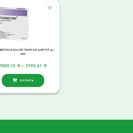
ВЕГИН 0,04/МЛ 10МЛ N5 АМП Р-Р Д/
ИН
1800,15
₽
–
2190,41
₽
КУПИТЬ