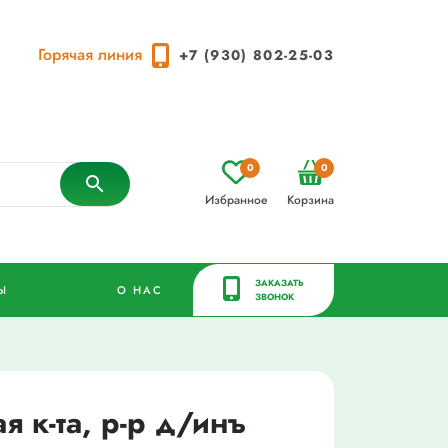
Горячая линия
+7 (930) 802-25-03
0
0
Избранное
Корзина
ЗАКАЗАТЬ
Ы
О НАС
ЗВОНОК
 к-та, р-р д/инъ