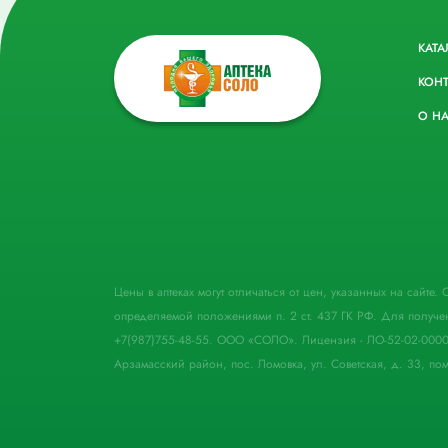
КАТА
КОН
О Н
Цены в аптеках могут отличаться от цен, указанных на сайте
определяемой положениями п. 2 ст. 437 ГК РФ. Для получе
+7(987)755-48-55. ООО «СОЛО». Лицензия - ЛО-52-02-000
Арзамасский район, пос. Ломовка, ул. Советская, д. 33, пом