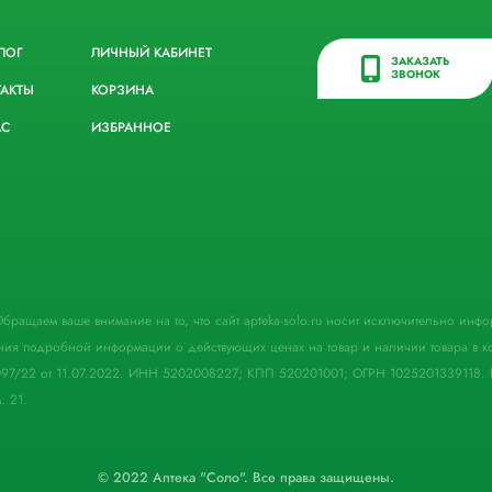
ЛОГ
ЛИЧНЫЙ КАБИНЕТ
ЗАКАЗАТЬ
ЗВОНОК
ТАКТЫ
КОРЗИНА
АС
ИЗБРАННОЕ
. Обращаем ваше внимание на то, что сайт apteka-solo.ru носит исключительно ин
ния подробной информации о действующих ценах на товар и наличии товара в кон
097/22 от 11.07.2022. ИНН 5202008227; КПП 520201001; ОГРН 1025201339118. 
. 21.
© 2022 Аптека "Соло". Все права защищены.