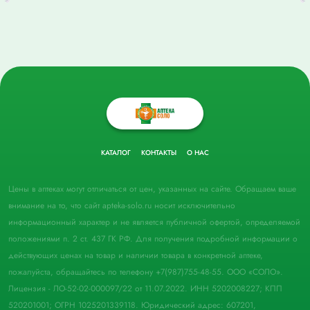
КАТАЛОГ
КОНТАКТЫ
О НАС
Цены в аптеках могут отличаться от цен, указанных на сайте. Обращаем ваше
внимание на то, что сайт apteka-solo.ru носит исключительно
информационный характер и не является публичной офертой, определяемой
положениями п. 2 ст. 437 ГК РФ. Для получения подробной информации о
действующих ценах на товар и наличии товара в конкретной аптеке,
пожалуйста, обращайтесь по телефону +7(987)755-48-55. ООО «СОЛО».
Лицензия - ЛО-52-02-000097/22 от 11.07.2022. ИНН 5202008227; КПП
520201001; ОГРН 1025201339118. Юридический адрес: 607201,