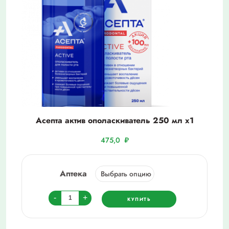
Асепта актив ополаскиватель 250 мл х1
475,0
₽
Аптека
Количество
-
+
КУПИТЬ
товара
Асепта