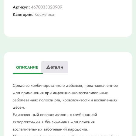
актив
Артикул:
4670033320909
ополаскиватель
Категория:
Косметика
250
мл
х1
Детали
ОПИСАНИЕ
Средство комбинированного действия, предназначенное
для применения при инфекционно-воспалительных
заболеваниях полости рта, кровоточивости и воспалениях
дёсен.
Единственный ополаскиватель с комбинацией
«хлоргексидин + бензидамин» для лечения
воспалительных заболеваний пародонта.