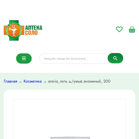
Главная
→
Косметика
→ aravia_гель д/умыв.энзимный, 200