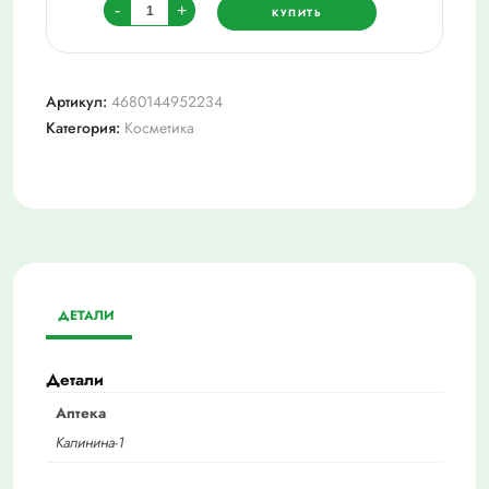
Количество
-
+
КУПИТЬ
товара
aravia_гель
д/
Артикул:
4680144952234
умыв.энзимный,
Категория:
Косметика
200
ДЕТАЛИ
Детали
Аптека
Калинина-1