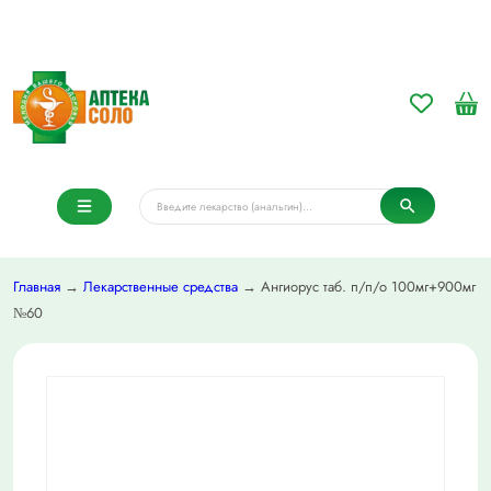
Главная
→
Лекарственные средства
→ Ангиорус таб. п/п/о 100мг+900мг
№60