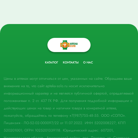
КАТАЛОГ
КОНТАКТЫ
О НАС
Цены в аптеках могут отличаться от цен, указанных на сайте. Обращаем ваше
внимание на то, что сайт apteka-solo.ru носит исключительно
информационный характер и не является публичной офертой, определяемой
положениями п. 2 ст. 437 ГК РФ. Для получения подробной информации о
действующих ценах на товар и наличии товара в конкретной аптеке,
пожалуйста, обращайтесь по телефону +7(987)755-48-55. ООО «СОЛО».
Лицензия - ЛО-52-02-000097/22 от 11.07.2022. ИНН 5202008227; КПП
520201001; ОГРН 1025201339118. Юридический адрес: 607201,
Нижегородская область, Арзамасский район, пос. Ломовка, ул. Советская,