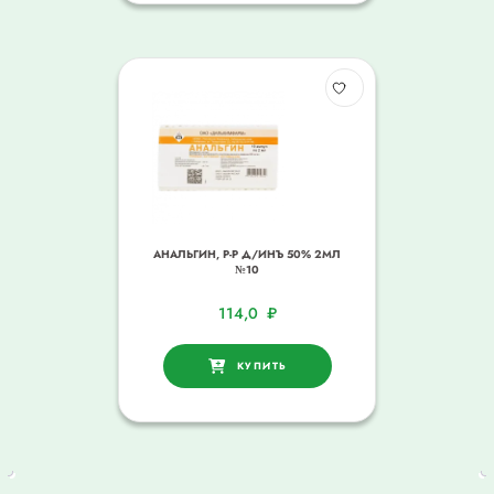
АНАЛЬГИН, Р-Р Д/ИНЪ 50% 2МЛ
№10
114,0
₽
КУПИТЬ