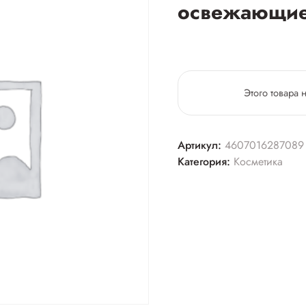
освежающие
Этого товара 
Артикул:
4607016287089
Категория:
Косметика