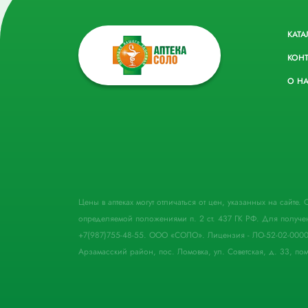
КАТА
КОН
О Н
Цены в аптеках могут отличаться от цен, указанных на сайте
определяемой положениями п. 2 ст. 437 ГК РФ. Для получе
+7(987)755-48-55. ООО «СОЛО». Лицензия - ЛО-52-02-000
Арзамасский район, пос. Ломовка, ул. Советская, д. 33, пом