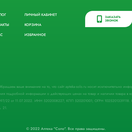
ЛОГ
ЛИЧНЫЙ КАБИНЕТ
ЗАКАЗАТЬ
ЗВОНОК
ТАКТЫ
КОРЗИНА
АС
ИЗБРАННОЕ
. Обращаем ваше внимание на то, что сайт apteka-solo.ru носит исключительно ин
ния подробной информации о действующих ценах на товар и наличии товара в кон
097/22 от 11.07.2022. ИНН 5202008227; КПП 520201001; ОГРН 1025201339118. 
. 21.
© 2022 Аптека "Соло". Все права защищены.