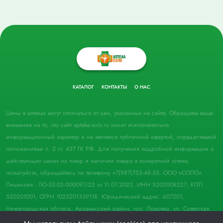
КАТАЛОГ
КОНТАКТЫ
О НАС
Цены в аптеках могут отличаться от цен, указанных на сайте. Обращаем ваше
внимание на то, что сайт apteka-solo.ru носит исключительно
информационный характер и не является публичной офертой, определяемой
положениями п. 2 ст. 437 ГК РФ. Для получения подробной информации о
действующих ценах на товар и наличии товара в конкретной аптеке,
пожалуйста, обращайтесь по телефону +7(987)755-48-55. ООО «СОЛО».
Лицензия - ЛО-52-02-000097/22 от 11.07.2022. ИНН 5202008227; КПП
520201001; ОГРН 1025201339118. Юридический адрес: 607201,
Нижегородская область, Арзамасский район, пос. Ломовка, ул. Советская,
д. 33, пом. 21.