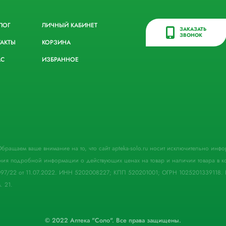
ЛОГ
ЛИЧНЫЙ КАБИНЕТ
ЗАКАЗАТЬ
ЗВОНОК
ТАКТЫ
КОРЗИНА
АС
ИЗБРАННОЕ
. Обращаем ваше внимание на то, что сайт apteka-solo.ru носит исключительно ин
ния подробной информации о действующих ценах на товар и наличии товара в кон
097/22 от 11.07.2022. ИНН 5202008227; КПП 520201001; ОГРН 1025201339118. 
. 21.
© 2022 Аптека "Соло". Все права защищены.