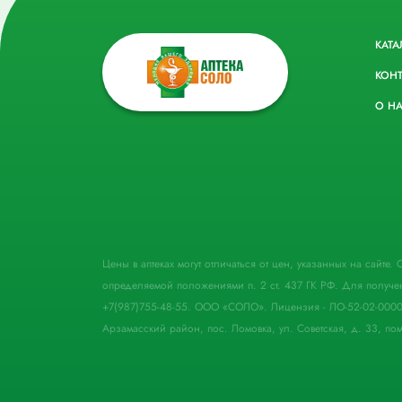
КАТА
КОН
О Н
Цены в аптеках могут отличаться от цен, указанных на сайте
определяемой положениями п. 2 ст. 437 ГК РФ. Для получе
+7(987)755-48-55. ООО «СОЛО». Лицензия - ЛО-52-02-000
Арзамасский район, пос. Ломовка, ул. Советская, д. 33, пом